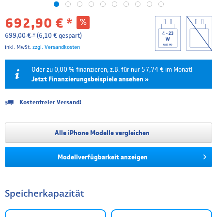
692,90 € *
4 - 23
699,00 € *
(6,10 € gespart)
W
USB PD
inkl. MwSt.
zzgl. Versandkosten
Oder zu 0,00 % finanzieren, z.B. für nur 57,74 € im Monat!
Jetzt Finanzierungsbeispiele ansehen »
Kostenfreier Versand!
Laufzeit
Effektivzins
Mtl. Rate
Gesamtpreis
6 Monate
0.00 %
115,48 €
692,90 €
Alle iPhone Modelle vergleichen
12 Monate
0.00 %
57,74 €
692,90 €
Modellverfügbarkeit anzeigen
18 Monate
4.99 %
40,00 €
720,09 €
24 Monate
4.99 %
30,37 €
728,82 €
Speicherkapazität
36 Monate
4.99 %
20,74 €
746,49 €