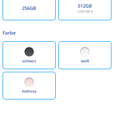
48 Monate
4.99 %
15,93 €
764,43 €
512GB
256GB
60 Monate
4.99 %
13,04 €
782,65 €
+247,00 €
Die Finanzierung wird über unseren Finanzierungspartner TARGOBANK abgewickelt. Bitte
beachten Sie, dass die hier angegebenen Beträge und Zinssätze nicht bindend sind. Die finalen
Finanzierungskonditionen entnehmen Sie bitte dem Kreditvertrag, welchen Sie vor Abschluss
Ihrer Bestellung angezeigt bekommen.
Farbe
schwarz
weiß
Hellrosa