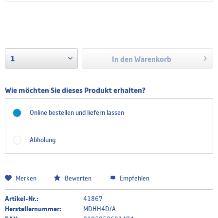
Lieferzeit:
Dänisches Tastatur Layout
ca. 14 Tage
zzgl. Versandkosten
In den
Warenkorb
Finnisch/Schwedisches Tastatur Layout
Wie möchten Sie dieses Produkt erhalten?
Online bestellen und liefern lassen
Französisches Tastatur Layout
Abholung
Griechisches Tastatur Layout
Merken
Bewerten
Empfehlen
Artikel-Nr.:
41867
Italienisches Tastatur Layout
Herstellernummer:
MDHH4D/A