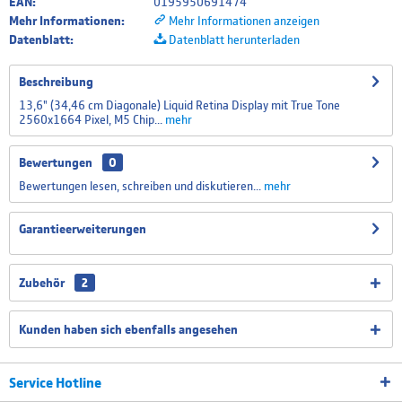
EAN:
0195950691474
Mehr Informationen:
Mehr Informationen anzeigen
Datenblatt:
Datenblatt herunterladen
Niederländisches Tastatur Layout
Beschreibung
13,6" (34,46 cm Diagonale) Liquid Retina Display mit True Tone
2560x1664 Pixel, M5 Chip...
mehr
Schweizer Tastatur Layout
Bewertungen
0
Bewertungen lesen, schreiben und diskutieren...
mehr
Spanisches Tastatur Layout
Garantieerweiterungen
Zubehör
2
Portugiesisch Tastatur Layout
Kunden haben sich ebenfalls angesehen
Service Hotline