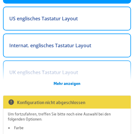
US englisches Tastatur Layout
Internat. englisches Tastatur Layout
UK englisches Tastatur Layout
Mehr anzeigen
Arabisches Tastatur Layout
Konfiguration nicht abgeschlossen
Um fortzufahren, treffen Sie bitte noch eine Auswahl bei den
folgenden Optionen:
Belgisches Tastatur Layout
Farbe