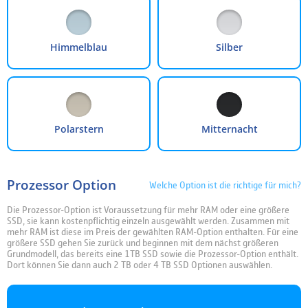
48 Monate
4.99 %
31,49 €
1.511,32 €
60 Monate
4.99 %
25,79 €
1.547,34 €
Himmelblau
Silber
Die Finanzierung wird über unseren Finanzierungspartner TARGOBANK abgewickelt. Bitte
beachten Sie, dass die hier angegebenen Beträge und Zinssätze nicht bindend sind. Die finalen
Finanzierungskonditionen entnehmen Sie bitte dem Kreditvertrag, welchen Sie vor Abschluss
Ihrer Bestellung angezeigt bekommen.
Polarstern
Mitternacht
Prozessor Option
Welche Option ist die richtige für mich?
Die Prozessor-Option ist Voraussetzung für mehr RAM oder eine größere
SSD, sie kann kostenpflichtig einzeln ausgewählt werden. Zusammen mit
mehr RAM ist diese im Preis der gewählten RAM-Option enthalten. Für eine
größere SSD gehen Sie zurück und beginnen mit dem nächst größeren
Grundmodell, das bereits eine 1TB SSD sowie die Prozessor-Option enthält.
Dort können Sie dann auch 2 TB oder 4 TB SSD Optionen auswählen.