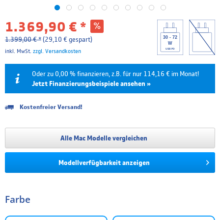
1.369,90 € *
30 - 72
1.399,00 € *
(29,10 € gespart)
W
USB PD
inkl. MwSt.
zzgl. Versandkosten
Oder zu 0,00 % finanzieren, z.B. für nur 114,16 € im Monat!
Jetzt Finanzierungsbeispiele ansehen »
Kostenfreier Versand!
Laufzeit
Effektivzins
Mtl. Rate
Gesamtpreis
6 Monate
0.00 %
228,32 €
1.369,90 €
Alle Mac Modelle vergleichen
12 Monate
0.00 %
114,16 €
1.369,90 €
Modellverfügbarkeit anzeigen
18 Monate
4.99 %
79,09 €
1.423,65 €
24 Monate
4.99 %
60,04 €
1.440,91 €
Farbe
36 Monate
4.99 %
41,00 €
1.475,84 €