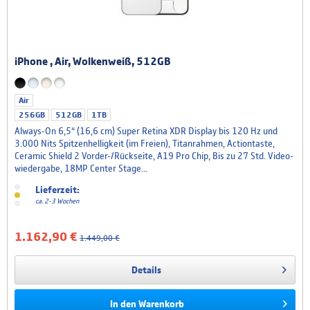
iPhone , Air, Wolkenweiß, 512GB
Air
256GB
512GB
1TB
Always‑On 6,5“ (16,6 cm) Super Retina XDR Dis­play bis 120 Hz und
3.000 Nits Spitzenhelligkeit (im Freien), Titanrahmen, Action­taste,
Ceramic Shield 2 Vorder-/Rückseite, A19 Pro Chip, Bis zu 27 Std. Video­
wiedergabe, 18MP Center Stage...
Lieferzeit:
ca. 2-3 Wochen
1.162,90 €
1.449,00 €
Details
In den
Warenkorb