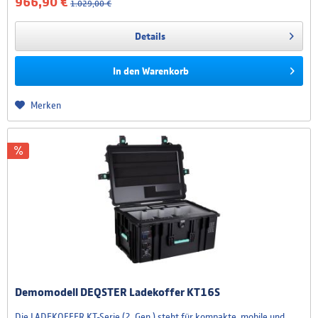
966,90 €
1.029,00 €
Details
In den
Warenkorb
Merken
Demomodell DEQSTER Ladekoffer KT16S
Die LADEKOFFER KT-Serie (2. Gen.) steht für kompakte, mobile und