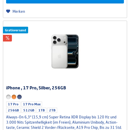
Merken
Gratisversand
iPhone , 17 Pro, Silber, 256GB
17 Pro
17 Pro Max
256GB
512GB
1TB
2TB
Always‑On 6,3“ (15,9 cm) Super Retina XDR Dis­play bis 120 Hz und
3.000 Nits Spitzenhelligkeit (im Freien), Aluminium Unibody, Action­
taste, Ceramic Shield 2 Vorder-/Rückseite, A19 Pro Chip, Bis zu 31 Std.