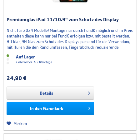
Premiumglas iPad 11/10.9" zum Schutz des Display
Nicht für 2024 Modelle! Montage nur durch FundK möglich und im Preis
enthalten diese kann nur bei FundK erfolgen bzw. mit bestellt werden.
HD klar, 9H Glas zum Schutz des Displays passend für die Verwendung
mit Hüllen die den Rand umfassen, Fingerabdruck reduzierende
Beschichtung, kratzbeständig und dabei so leicht und dünn das sie
Auf Lager
kaum zu erkennen ist. Nicht für 2024...
Lieferzeit ca. 1-3 Werktage
24,90 €
Details
In den
Warenkorb
Merken