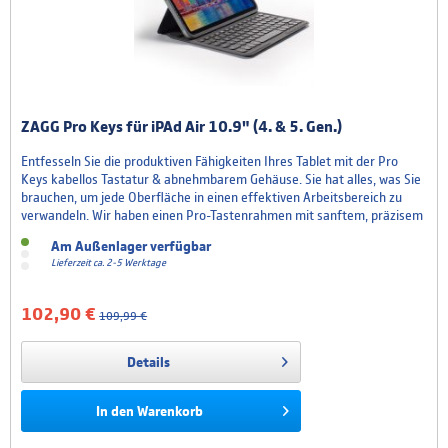
ZAGG Pro Keys für iPAd Air 10.9" (4. & 5. Gen.)
Entfesseln Sie die produktiven Fähigkeiten Ihres Tablet mit der Pro
Keys kabellos Tastatur & abnehmbarem Gehäuse. Sie hat alles, was Sie
brauchen, um jede Oberfläche in einen effektiven Arbeitsbereich zu
verwandeln. Wir haben einen Pro-Tastenrahmen mit sanftem, präzisem
Tastenhub für schnelles, präzises Tippen entwickelt. Das Etui
Am Außenlager verfügbar
ermöglicht die magnetische Befestigung Ihres...
Lieferzeit ca. 2-5 Werktage
102,90 €
109,99 €
Details
In den
Warenkorb