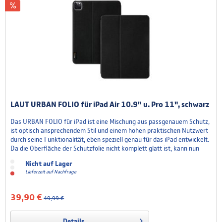
LAUT URBAN FOLIO für iPad Air 10.9" u. Pro 11", schwarz
Das URBAN FOLIO für iPad ist eine Mischung aus passgenauem Schutz,
ist optisch ansprechendem Stil und einem hohen praktischen Nutzwert
durch seine Funktionalität, eben speziell genau für das iPad entwickelt.
Da die Oberfläche der Schutzfolie nicht komplett glatt ist, kann nun
noch präziser mit dem Apple Pencil gearbeitet werden, denn das iPad
Nicht auf Lager
fühlt sich unter dem Stift an,...
Lieferzeit auf Nachfrage
39,90 €
49,99 €
Details