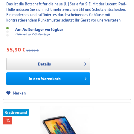
Das ist die Botschaft für die neue [U] Serie für SIE. Mit der Lucent iPad-
Hülle müssen Sie sich nicht mehr zwischen Stil und Schutz entscheiden.
Ein modernes und raffiniertes durchscheinendes Gehäuse mit
kontrastierendem Punktmuster schützt Ihr Gerät vor unerwarteten
Stürzen. Unverzichtbar für die Arbeit von zu Hause, im Büro oder
Am Außenlager verfügbar
unterwegs. Das fortschrittliche...
Lieferzeit ca. 2-5 Werktage
55,90 €
59,99 €
Details
In den
Warenkorb
Merken
Gratisversand