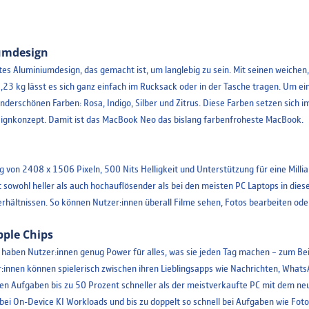
Spanisc
umdesign
tes Aluminiumdesign, das gemacht ist, um langlebig zu sein. Mit seinen weich
,23 kg lässt es sich ganz einfach im Rucksack oder in der Tasche tragen. Um ein
erschönen Farben: Rosa, Indigo, Silber und Zitrus. Diese Farben setzen sich i
Portugie
esignkonzept. Damit ist das MacBook Neo das bislang farbenfroheste MacBook.
ung von 2408 x 1506 Pixeln, 500 Nits Helligkeit und Unterstützung für eine Mill
 ist sowohl heller als auch hochauflösender als bei den meisten PC Laptops in die
erhältnissen. So können Nutzer:innen überall Filme sehen, Fotos bearbeiten ode
pple Chips
haben Nutzer:innen genug Power für alles, was sie jeden Tag machen – zum Bei
:innen können spielerisch zwischen ihren Lieblingsapps wie Nachrichten, WhatsA
en Aufgaben bis zu 50 Prozent schneller als der meistverkaufte PC mit dem neu
r bei On-Device KI Workloads und bis zu doppelt so schnell bei Aufgaben wie Fo