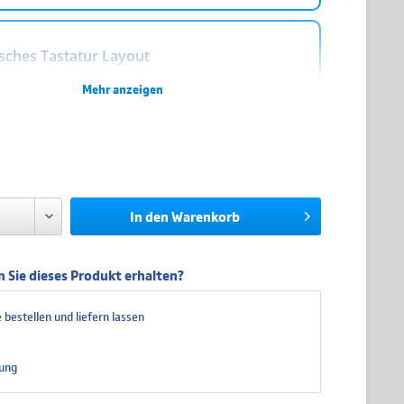
sches Tastatur Layout
Mehr anzeigen
hes Tastatur Layout
r
a. 1-3 Werktage
zzgl. Versandkosten
es Tastatur Layout
In den
Warenkorb
 Sie dieses Produkt erhalten?
es Tastatur Layout
 bestellen und liefern lassen
ung
h/Schwedisches Tastatur Layout