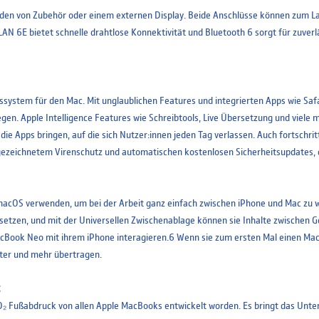
den von Zubehör oder einem externen Display. Beide Anschlüsse können zum 
N 6E bietet schnelle drahtlose Konnektivität und Bluetooth 6 sorgt für zuverl
bssystem für den Mac. Mit unglaublichen Features und integrierten Apps wie Sa
n. Apple Intelligence Features wie Schreibtools, Live Übersetzung und viele me
n die Apps bringen, auf die sich Nutzer:innen jeden Tag verlassen. Auch fortschr
gezeichnetem Virenschutz und automatischen kostenlosen Sicherheitsupdates, d
 macOS verwenden, um bei der Arbeit ganz einfach zwischen iPhone und Mac zu 
tzen, und mit der Universellen Zwischenablage können sie Inhalte zwischen Ge
cBook Neo mit ihrem iPhone interagieren.6 Wenn sie zum ersten Mal einen Mac
rter und mehr übertragen.
t
O₂ Fußabdruck von allen Apple MacBooks entwickelt worden. Es bringt das Unt