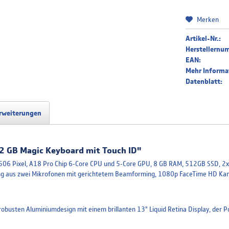
Merken
Französ
Artikel-Nr.:
Herstellernu
EAN:
Mehr Informa
Griechis
Datenblatt:
rweiterungen
Italieni
 GB Magic Keyboard mit Touch ID"
 1506 Pixel, A18 Pro Chip 6‑Core CPU und 5‑Core GPU, 8 GB RAM, 512GB SSD, 2
Niederl
ng aus zwei Mikrofonen mit gerichtetem Beamforming, 1080p FaceTime HD Kame
busten Aluminiumdesign mit einem brillanten 13" Liquid Retina Display, der Po
Schweiz