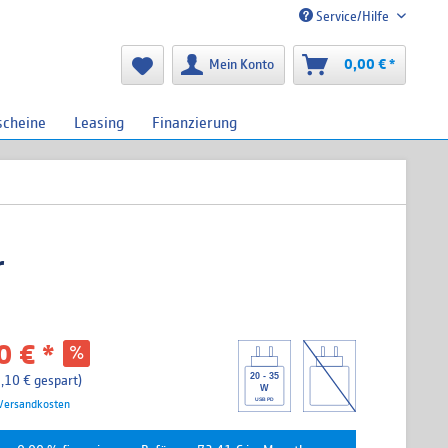
Service/Hilfe
Mein Konto
0,00 € *
scheine
Leasing
Finanzierung
r
 € *
20 - 35
,10 € gespart)
W
USB PD
 Versandkosten