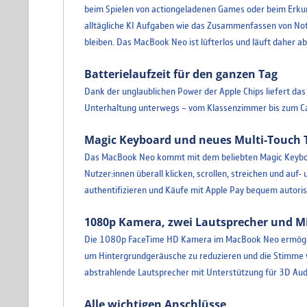
beim Spielen von actiongeladenen Games oder beim Erkun
alltägliche KI Aufgaben wie das Zusammenfassen von Notiz
bleiben. Das MacBook Neo ist lüfterlos und läuft daher abs
Batterielaufzeit für den ganzen Tag
Dank der unglaublichen Power der Apple Chips liefert das
Unterhaltung unterwegs – vom Klassenzimmer bis zum Ca
Magic Keyboard und neues Multi-Touch 
Das MacBook Neo kommt mit dem beliebten Magic Keyboard
Nutzer:innen überall klicken, scrollen, streichen und au
authentifizieren und Käufe mit Apple Pay bequem autoris
1080p Kamera, zwei Lautsprecher und M
Die 1080p FaceTime HD Kamera im MacBook Neo ermöglicht
um Hintergrundgeräusche zu reduzieren und die Stimme von
abstrahlende Lautsprecher mit Unterstützung für 3D Aud
Alle wichtigen Anschlüsse