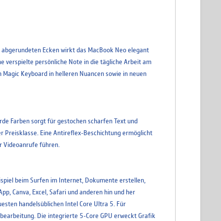
hes Tastatur Layout
en, abgerundeten Ecken wirkt das MacBook Neo elegant
e verspielte persönliche Note in die tägliche Arbeit am
m Magic Keyboard in helleren Nuancen sowie in neuen
sisch Tastatur Layout
iarde Farben sorgt für gestochen scharfen Text und
ser Preisklasse. Eine Antireflex-Beschichtung ermöglicht
r Videoanrufe führen.
spiel beim Surfen im Internet, Dokumente erstellen,
pp, Canva, Excel, Safari und anderen hin und her
esten handelsüblichen Intel Core Ultra 5. Für
tobearbeitung. Die integrierte 5-Core GPU erweckt Grafik