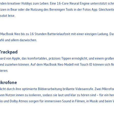
den kreativer Hobbys zum Leben. Eine 16-Core Neural Engine unterstützt schne
en in Bear oder die Nutzung des Bereinigen Tools in der Fotos App. Gleichzeiti
olut leise.
 MacBook Neo bis zu 16 Stunden Batterielaufzeit mit einer einzigen Ladung. Da
fé und allem dazwischen.
Trackpad
 von Apple, das komfortables, präzises Tippen ermöglicht, und einem großen
f- und zuziehen können. Auf dem MacBook Neo Modell mit Touch ID können sich Nu
ieren.
ikrofone
 durch ihre optimierte Bildverarbeitung brillante Videoanrufe. Zwei Mikrofo
 Nutzer:innen zu isolieren, sodass sie laut und klar zu hören sind – für ein he
io und Dolby Atmos sorgen für immersiven Sound in Filmen, in Musik und bei