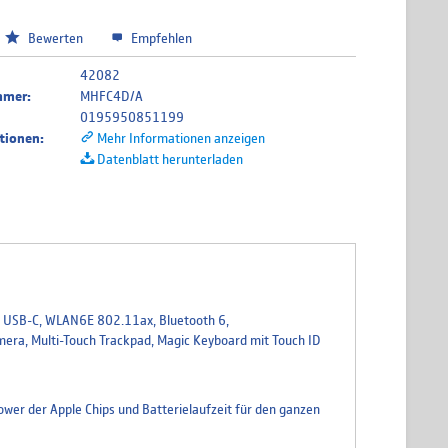
Bewerten
Empfehlen
isches Tastatur Layout
42082
mmer:
MHFC4D/A
0195950851199
tionen:
Mehr Informationen anzeigen
ches Tastatur Layout
Datenblatt herunterladen
sches Tastatur Layout
x USB-C, WLAN6E 802.11ax, Bluetooth 6,
ändisches Tastatur Layout
ra, Multi-Touch Trackpad, Magic Keyboard mit Touch ID
wer der Apple Chips und Batterielaufzeit für den ganzen
er Tastatur Layout