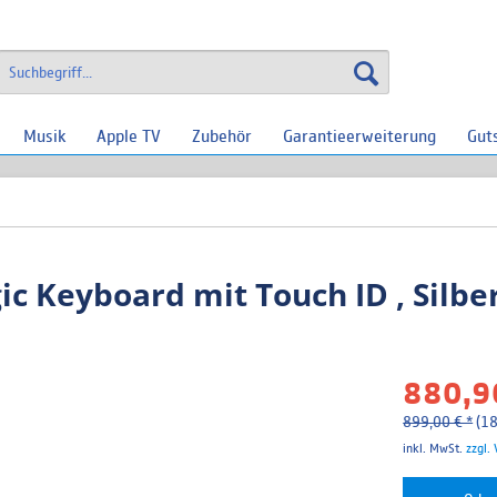
Musik
Apple TV
Zubehör
Garantieerweiterung
Gut
 Keyboard mit Touch ID , Silbe
880,90
899,00 € *
(18
inkl. MwSt.
zzgl.