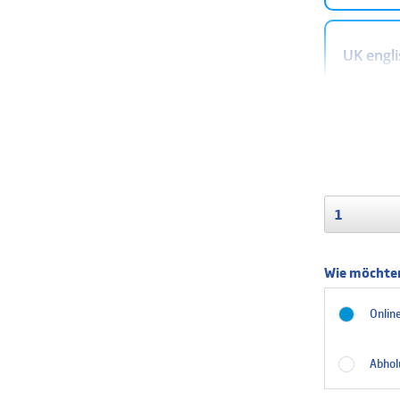
UK engli
Arabisc
Auf Lage
Lieferzeit c
Belgisch
Wie möchten
Dänisch
Online
Abhol
Finnisc