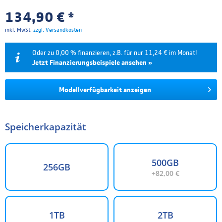
134,90 € *
inkl. MwSt.
zzgl. Versandkosten
Oder zu 0,00 % finanzieren, z.B. für nur 11,24 € im Monat!
Jetzt Finanzierungsbeispiele ansehen »
Laufzeit
Effektivzins
Mtl. Rate
Gesamtpreis
Modellverfügbarkeit anzeigen
6 Monate
0.00 %
22,48 €
134,90 €
Speicherkapazität
12 Monate
0.00 %
11,24 €
134,90 €
Die Finanzierung wird über unseren Finanzierungspartner TARGOBANK abgewickelt. Bitte
beachten Sie, dass die hier angegebenen Beträge und Zinssätze nicht bindend sind. Die finalen
Finanzierungskonditionen entnehmen Sie bitte dem Kreditvertrag, welchen Sie vor Abschluss
500GB
Ihrer Bestellung angezeigt bekommen.
256GB
+82,00 €
1TB
2TB