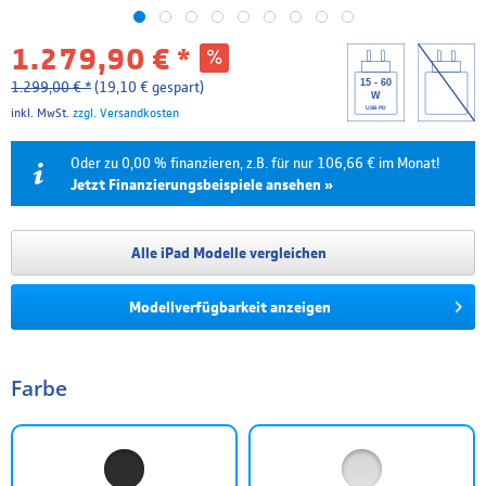
1.279,90 € *
15 - 60
1.299,00 € *
(19,10 € gespart)
W
USB PD
inkl. MwSt.
zzgl. Versandkosten
Oder zu 0,00 % finanzieren, z.B. für nur 106,66 € im Monat!
Jetzt Finanzierungsbeispiele ansehen »
Laufzeit
Effektivzins
Mtl. Rate
Gesamtpreis
Alle iPad Modelle vergleichen
6 Monate
0.00 %
213,32 €
1.279,90 €
Modellverfügbarkeit anzeigen
12 Monate
0.00 %
106,66 €
1.279,90 €
18 Monate
4.99 %
73,90 €
1.330,12 €
Farbe
24 Monate
4.99 %
56,09 €
1.346,25 €
36 Monate
4.99 %
38,30 €
1.378,88 €