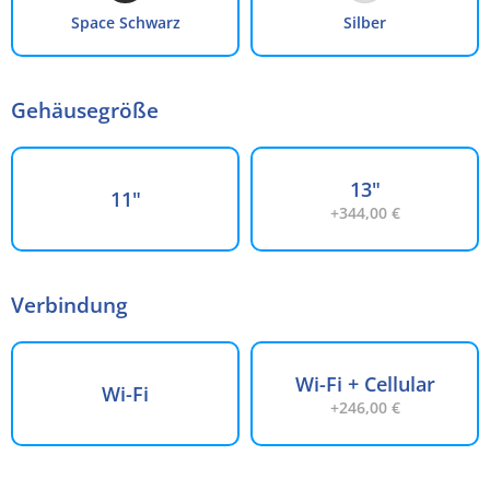
48 Monate
4.99 %
29,42 €
1.412,03 €
Space Schwarz
Silber
60 Monate
4.99 %
24,09 €
1.445,68 €
Die Finanzierung wird über unseren Finanzierungspartner TARGOBANK abgewickelt. Bitte
beachten Sie, dass die hier angegebenen Beträge und Zinssätze nicht bindend sind. Die finalen
Gehäusegröße
Finanzierungskonditionen entnehmen Sie bitte dem Kreditvertrag, welchen Sie vor Abschluss
Ihrer Bestellung angezeigt bekommen.
13"
11"
+344,00 €
Verbindung
Wi-Fi + Cellular
Wi-Fi
+246,00 €