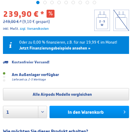
239,90 € *
249,00 € *
(9,10 € gespart)
2 - 5
W
inkl. MwSt.
zzgl. Versandkosten
Oder zu 0,00 % finanzieren, z.B. für nur 19,99 € im Monat!
Jetzt Finanzierungsbeispiele ansehen »
Kostenfreier Versand!
Laufzeit
Effektivzins
Mtl. Rate
Gesamtpreis
Am Außenlager verfügbar
6 Monate
0.00 %
39,98 €
239,90 €
Lieferzeit ca. 2-5 Werktage
12 Monate
0.00 %
19,99 €
239,90 €
Alle Airpods Modelle vergleichen
18 Monate
4.99 %
13,85 €
249,31 €
24 Monate
4.99 %
10,51 €
252,34 €
In den
Warenkorb
Die Finanzierung wird über unseren Finanzierungspartner TARGOBANK abgewickelt. Bitte
beachten Sie, dass die hier angegebenen Beträge und Zinssätze nicht bindend sind. Die finalen
Finanzierungskonditionen entnehmen Sie bitte dem Kreditvertrag, welchen Sie vor Abschluss
Wie möchten Sie dieses Produkt erhalten?
Ihrer Bestellung angezeigt bekommen.