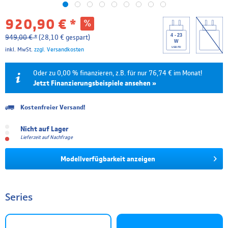
920,90 € *
4 - 23
949,00 € *
(28,10 € gespart)
W
USB PD
inkl. MwSt.
zzgl. Versandkosten
Oder zu 0,00 % finanzieren, z.B. für nur 76,74 € im Monat!
Jetzt Finanzierungsbeispiele ansehen »
Kostenfreier Versand!
Laufzeit
Effektivzins
Mtl. Rate
Gesamtpreis
Nicht auf Lager
6 Monate
0.00 %
153,48 €
920,90 €
Lieferzeit auf Nachfrage
12 Monate
0.00 %
76,74 €
920,90 €
Modellverfügbarkeit anzeigen
18 Monate
4.99 %
53,17 €
957,04 €
24 Monate
4.99 %
40,36 €
968,64 €
Series
36 Monate
4.99 %
27,56 €
992,12 €