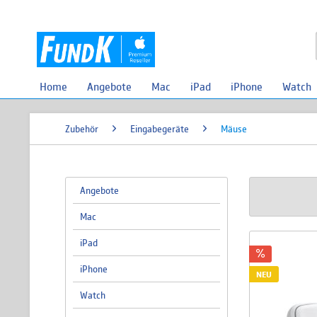
Home
Angebote
Mac
iPad
iPhone
Watch
Zubehör
Eingabegeräte
Mäuse
Angebote
Mac
iPad
iPhone
NEU
Watch