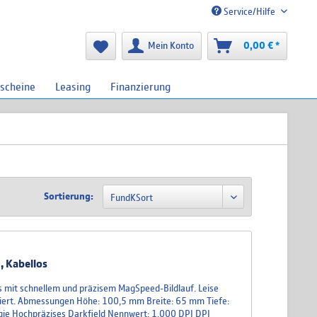
Service/Hilfe
Mein Konto
0,00 € *
scheine
Leasing
Finanzierung
Sortierung:
, Kabellos
s mit schnellem und präzisem MagSpeed-Bildlauf. Leise
oniert. Abmessungen Höhe: 100,5 mm Breite: 65 mm Tiefe:
gie Hochpräzises Darkfield Nennwert: 1.000 DPI DPI