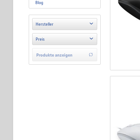
Blog
Hersteller
Apple
Preis
LMP
Logitech
Produkte anzeigen
von
4,90 €
bis
125,90 €