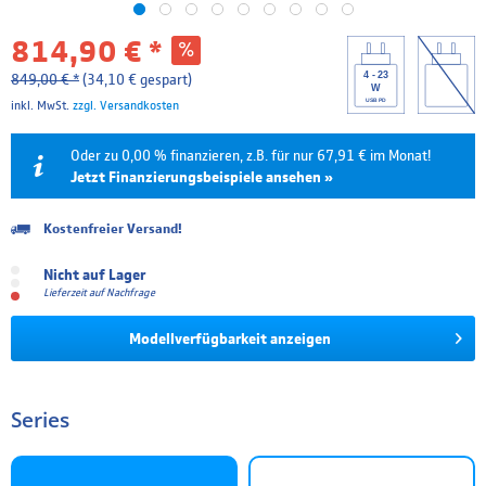
814,90 € *
4 - 23
849,00 € *
(34,10 € gespart)
W
USB PD
inkl. MwSt.
zzgl. Versandkosten
Oder zu 0,00 % finanzieren, z.B. für nur 67,91 € im Monat!
Jetzt Finanzierungsbeispiele ansehen »
Kostenfreier Versand!
Laufzeit
Effektivzins
Mtl. Rate
Gesamtpreis
Nicht auf Lager
6 Monate
0.00 %
135,82 €
814,90 €
Lieferzeit auf Nachfrage
12 Monate
0.00 %
67,91 €
814,90 €
Modellverfügbarkeit anzeigen
18 Monate
4.99 %
47,05 €
846,88 €
24 Monate
4.99 %
35,71 €
857,14 €
Series
36 Monate
4.99 %
24,39 €
877,92 €