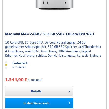
GPU
GPU
Ab
Arbeitsspeicher
8 GB
16 GB
gemeinsamer Arbeitsspeicher
gemeinsamer Arbeitsspeicher
Mac mini M4 • 24GB / 512 GB SSD • 10Core CPU/GPU
10‑Core CPU, 10‑Core GPU, 16‑Core Neural Engine, 24 GB
gemeinsamer Arbeitsspeicher, 512 GB SSD Speicher, drei Thunderbolt
Ab
Ab
Festplatten­
4 Anschlüsse, zwei USB-C Anschlüsse, HDMI Anschluss, Gigabit
256 GB
512 GB
kapazität
Ethernet, Kopfhöreranschluss. Der viel leistungsstärkere, viel kleinere
Mac mini: 12,7 x 12,7 cm, vollgepackt mit Power für dich. Das neue
Speicherplatz
Siehe
Speicherplatz
Siehe
Lieferzeit:
◊
◊
Design wurde rund um den Apple Chip entwickelt, um die...
rechtliche
rechtliche
8-12 Wochen
Hinweise.
Hinweise.
Bis zu
Bis zu
Batterie
1.344,90 €
1.389,00 €
16 Std.
18 Std.
Details
Batterielaufzeit
Siehe
Batterielaufzeit
Siehe
◊
◊
rechtliche
rechtliche
Hinweise.
Hinweise.
In den
Warenkorb
Konnektivität