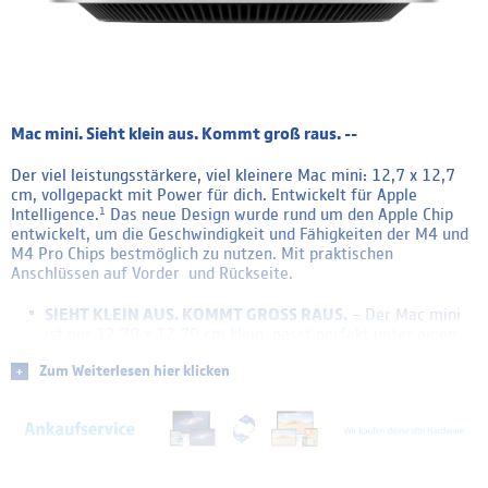
Mac mini. Sieht klein aus. Kommt groß raus. --
Der viel leistungsstärkere, viel kleinere Mac mini: 12,7 x 12,7
cm, vollgepackt mit Power für dich. Entwickelt für Apple
Intelligence.
Das neue Design wurde rund um den Apple Chip
1
entwickelt, um die Geschwindigkeit und Fähigkeiten der M4 und
M4 Pro Chips bestmöglich zu nutzen. Mit praktischen
Anschlüssen auf Vorder und Rückseite.
SIEHT KLEIN AUS. KOMMT GROSS RAUS.
– Der Mac mini
ist nur 12,70 x 12,70 cm klein, passt perfekt unter einen
Monitor und findet nahezu überall Platz.
Zum Weiterlesen hier klicken
PRAKTISCHE VERBINDUNGEN
– Nutze Thunderbolt, HDMI
und Gigabit Ethernet Anschlüsse hinten und, zum ersten
Mal, USB C Anschlüsse und einen Kopfhöreranschluss vorn.
MIT DER POWER DES M4
– Der leistungsstarke M4 Chip