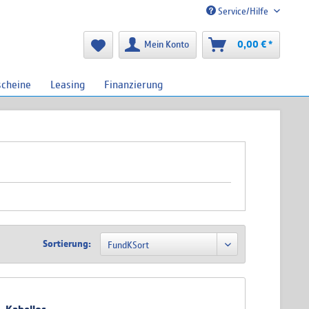
Service/Hilfe
Mein Konto
0,00 € *
scheine
Leasing
Finanzierung
Sortierung: