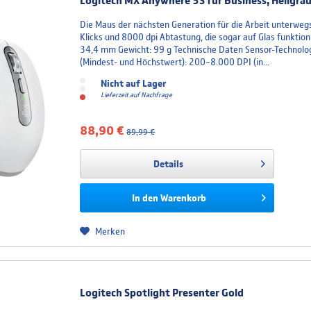
Logitech MX Anywhere 3S für Business, Hellgrau
Die Maus der nächsten Generation für die Arbeit unterweg
Klicks und 8000 dpi Abtastung, die sogar auf Glas funkti
34,4 mm Gewicht: 99 g Technische Daten Sensor-Technolo
(Mindest- und Höchstwert): 200–8.000 DPI (in...
Nicht auf Lager
Lieferzeit auf Nachfrage
88,90 €
89,99 €
Details
In den
Warenkorb
Merken
Logitech Spotlight Presenter Gold