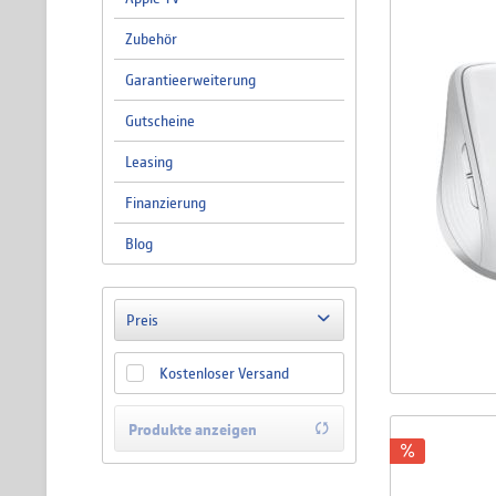
Zubehör
Garantieerweiterung
Gutscheine
Leasing
Finanzierung
Blog
Preis
Kostenloser Versand
von
4,90 €
bis
1944,90 €
Produkte anzeigen