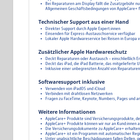
Bei Reparaturen am Display fällt die Zusatzgebühr nur 
Allgemeinen Geschäftsbedingungen von AppleCare+ f
Technischer Support aus einer Hand
Direkter Support durch Apple Expert:innen
Einsenden für Express-Austauschservice verfügbar
Lokaler Apple Hardwareservice bei Reisen in Europa 
Zusätzlicher Apple Hardwareschutz
Deckt Reparaturen oder Austausch – einschließlich Ers
Deckt das iPad, die iPad Batterie, das mitgelieferte
Inklusive einer unbegrenzten Anzahl von Reparaturen b
Softwaresupport inklusive
Verwenden von iPadOS und iCloud
Verbinden mit drahtlosen Netzwerken
Fragen zu FaceTime, Keynote, Numbers, Pages und an
Weitere Informationen
AppleCare+ Produkte sind Versicherungsprodukte, der
AppleCare+ Produkte können wir nur an Kund:innen a
Die Versicherungsdokumente zu AppleCare+ erhalten 
AppleCare+ ist ein Programm mit automatischer Registr
Unter unabsichtliche Beschädigungen fallen Dellen, g