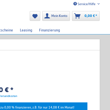
Service/Hilfe
Mein Konto
0,00 € *
tscheine
Leasing
Finanzierung
 € *
 Versandkosten
zu 0,00 % finanzieren, z.B. für nur 14,08 € im Monat!