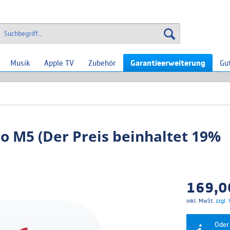
Musik
Apple TV
Zubehör
Garantieerweiterung
Gu
ro M5 (Der Preis beinhaltet 19%
169,00
inkl. MwSt.
zzgl.
Oder 