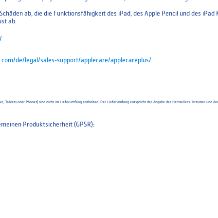
chäden ab, die die Funktionsfähigkeit des iPad, des Apple Pencil und des iPad 
st ab.
/
.com/de/legal/sales-support/applecare/applecareplus/
uter, Tablets oder Phones) sind nicht im Lieferumfang enthalten. Der Lieferumfang entspricht der Angabe des Herstellers. Irrtümer un
meinen Produktsicherheit (GPSR):