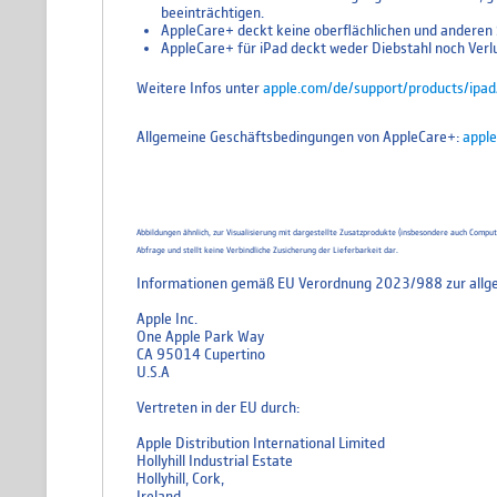
beeinträchtigen.
AppleCare+ deckt keine oberflächlichen und anderen S
AppleCare+ für iPad deckt weder Diebstahl noch Verlu
Weitere Infos unter
apple.com/de/support/products/ipad
Allgemeine Geschäftsbedingungen von AppleCare+:
apple
Abbildungen ähnlich, zur Visualisierung mit dargestellte Zusatzprodukte (insbesondere auch Comp
Abfrage und stellt keine Verbindliche Zusicherung der Lieferbarkeit dar.
Informationen gemäß EU Verordnung 2023/988 zur allge
Apple Inc.
One Apple Park Way
CA 95014 Cupertino
U.S.A
Vertreten in der EU durch:
Apple Distribution International Limited
Hollyhill Industrial Estate
Hollyhill, Cork,
Ireland