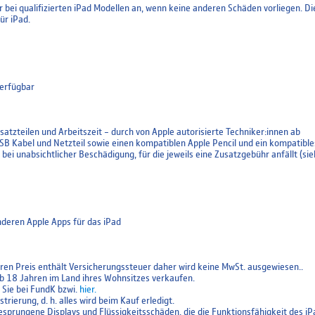
bei qualifizierten iPad Modellen an, wenn keine anderen Schäden vorliegen. Die L
ür iPad.
verfügbar
atzteilen und Arbeitszeit – durch von Apple autorisierte Techniker:innen ab
 USB Kabel und Netzteil sowie einen kompatiblen Apple Pencil und ein kompatibl
ei unabsichtlicher Beschädigung, für die jeweils eine Zusatzgebühr anfällt (si
deren Apple Apps für das iPad
en Preis enthält Versicherungssteuer daher wird keine MwSt. ausgewiesen..
b 18 Jahren im Land ihres Wohnsitzes verkaufen.
Sie bei FundK bzwi.
hier.
ierung, d. h. alles wird beim Kauf erledigt.
esprungene Displays und Flüssigkeitsschäden, die die Funktionsfähigkeit des iP