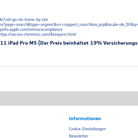
e-de?cid=gn-ols-home-hp-tab
/index?page=search&type=organic&src=support_searchbox_psp&locale=de_DE&q
oryinfo.apple.com/en/eurocompliance
 https://secure.chemtrec.com/lbrequest.html
 11 iPad Pro M5 (Der Preis beinhaltet 19% Versicherungs
Informationen
Cookie-Einstellungen
Newsletter