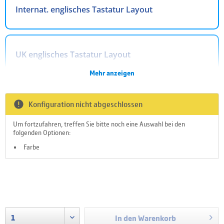
Internat. englisches Tastatur Layout
UK englisches Tastatur Layout
Mehr anzeigen
Arabisches Tastatur Layout
Konfiguration nicht abgeschlossen
Um fortzufahren, treffen Sie bitte noch eine Auswahl bei den
folgenden Optionen:
Belgisches Tastatur Layout
Farbe
Nicht auf Lager
Dänisches Tastatur Layout
Lieferzeit auf Nachfrage
zzgl. Versandkosten
In den
Warenkorb