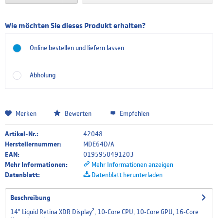
Finnisch/Schwedisches Tastatur Layout
Wie möchten Sie dieses Produkt erhalten?
Online bestellen und liefern lassen
Französisches Tastatur Layout
Abholung
Griechisches Tastatur Layout
Merken
Bewerten
Empfehlen
Artikel-Nr.:
42048
Italienisches Tastatur Layout
Herstellernummer:
MDE64D/A
EAN:
0195950491203
Mehr Informationen:
Mehr Informationen anzeigen
Datenblatt:
Datenblatt herunterladen
Niederländisches Tastatur Layout
Beschreibung
14" Liquid Retina XDR Display², 10‑Core CPU, 10‑Core GPU, 16‑Core