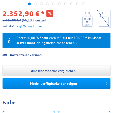
2.352,90 € *
60 - 96
2.419,00 € *
(66,10 € gespart)
W
USB PD
inkl. MwSt.
zzgl. Versandkosten
Oder zu 0,00 % finanzieren, z.B. für nur 196,08 € im Monat!
Jetzt Finanzierungsbeispiele ansehen »
Kostenfreier Versand!
Laufzeit
Effektivzins
Mtl. Rate
Gesamtpreis
6 Monate
0.00 %
392,15 €
2.352,90 €
Alle Mac Modelle vergleichen
12 Monate
0.00 %
196,08 €
2.352,90 €
Modellverfügbarkeit anzeigen
18 Monate
4.99 %
135,85 €
2.445,23 €
24 Monate
4.99 %
103,12 €
2.474,87 €
Farbe
36 Monate
4.99 %
70,41 €
2.534,87 €