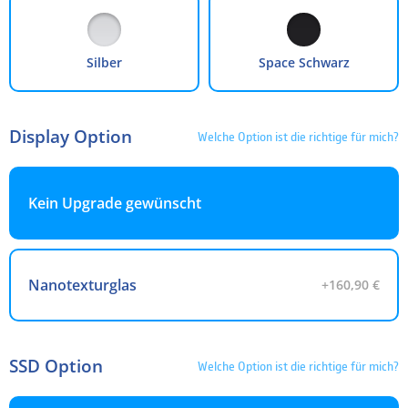
48 Monate
4.99 %
54,08 €
2.595,80 €
60 Monate
4.99 %
44,29 €
2.657,66 €
Silber
Space Schwarz
Die Finanzierung wird über unseren Finanzierungspartner TARGOBANK abgewickelt. Bitte
beachten Sie, dass die hier angegebenen Beträge und Zinssätze nicht bindend sind. Die finalen
Finanzierungskonditionen entnehmen Sie bitte dem Kreditvertrag, welchen Sie vor Abschluss
Ihrer Bestellung angezeigt bekommen.
Display Option
Welche Option ist die richtige für mich?
Kein Upgrade gewünscht
Nanotexturglas
+160,90 €
SSD Option
Welche Option ist die richtige für mich?