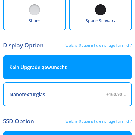
48 Monate
4.99 %
54,08 €
2.595,80 €
60 Monate
4.99 %
44,29 €
2.657,66 €
Silber
Space Schwarz
Die Finanzierung wird über unseren Finanzierungspartner TARGOBANK abgewickelt. Bitte
beachten Sie, dass die hier angegebenen Beträge und Zinssätze nicht bindend sind. Die finalen
Finanzierungskonditionen entnehmen Sie bitte dem Kreditvertrag, welchen Sie vor Abschluss
Ihrer Bestellung angezeigt bekommen.
Display Option
Welche Option ist die richtige für mich?
Kein Upgrade gewünscht
Nanotexturglas
+160,90 €
SSD Option
Welche Option ist die richtige für mich?