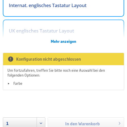
Internat. englisches Tastatur Layout
UK englisches Tastatur Layout
Mehr anzeigen
Arabisches Tastatur Layout
Konfiguration nicht abgeschlossen
Um fortzufahren, treffen Sie bitte noch eine Auswahl bei den
folgenden Optionen:
Belgisches Tastatur Layout
Farbe
Nicht auf Lager
Dänisches Tastatur Layout
Lieferzeit auf Nachfrage
zzgl. Versandkosten
In den
Warenkorb