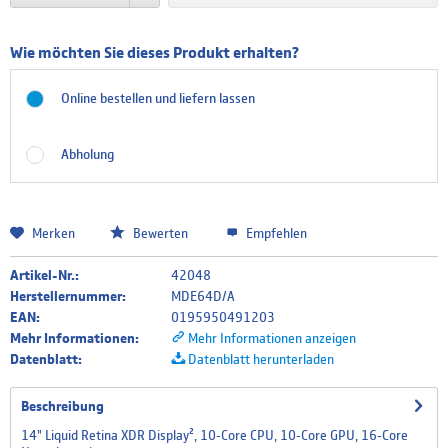
Finnisch/Schwedisches Tastatur Layout
Wie möchten Sie dieses Produkt erhalten?
Online bestellen und liefern lassen
Französisches Tastatur Layout
Abholung
Griechisches Tastatur Layout
Merken
Bewerten
Empfehlen
Artikel-Nr.:
42048
Italienisches Tastatur Layout
Herstellernummer:
MDE64D/A
EAN:
0195950491203
Mehr Informationen:
Mehr Informationen anzeigen
Datenblatt:
Datenblatt herunterladen
Niederländisches Tastatur Layout
Beschreibung
14" Liquid Retina XDR Display², 10‑Core CPU, 10‑Core GPU, 16‑Core