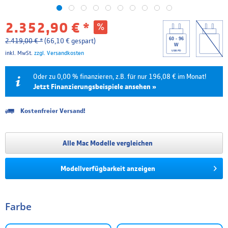
2.352,90 € *
60 - 96
2.419,00 € *
(66,10 € gespart)
W
USB PD
inkl. MwSt.
zzgl. Versandkosten
Oder zu 0,00 % finanzieren, z.B. für nur 196,08 € im Monat!
Jetzt Finanzierungsbeispiele ansehen »
Kostenfreier Versand!
Laufzeit
Effektivzins
Mtl. Rate
Gesamtpreis
6 Monate
0.00 %
392,15 €
2.352,90 €
Alle Mac Modelle vergleichen
12 Monate
0.00 %
196,08 €
2.352,90 €
Modellverfügbarkeit anzeigen
18 Monate
4.99 %
135,85 €
2.445,23 €
24 Monate
4.99 %
103,12 €
2.474,87 €
Farbe
36 Monate
4.99 %
70,41 €
2.534,87 €