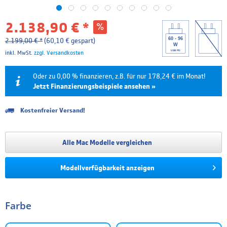
2.138,90 € *
60 - 96
2.199,00 € *
(60,10 € gespart)
W
USB PD
inkl. MwSt.
zzgl. Versandkosten
Oder zu 0,00 % finanzieren, z.B. für nur 178,24 € im Monat!
Jetzt Finanzierungsbeispiele ansehen »
Kostenfreier Versand!
Laufzeit
Effektivzins
Mtl. Rate
Gesamtpreis
6 Monate
0.00 %
356,48 €
2.138,90 €
Alle Mac Modelle vergleichen
12 Monate
0.00 %
178,24 €
2.138,90 €
Modellverfügbarkeit anzeigen
18 Monate
4.99 %
123,49 €
2.222,83 €
24 Monate
4.99 %
93,74 €
2.249,78 €
Farbe
36 Monate
4.99 %
64,01 €
2.304,32 €