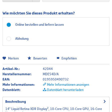
Finnisch/Schwedisches Tastatur Layout
Wie möchten Sie dieses Produkt erhalten?
Online bestellen und liefern lassen
Französisches Tastatur Layout
Abholung
Griechisches Tastatur Layout
Merken
Bewerten
Empfehlen
Artikel-Nr.:
42044
Italienisches Tastatur Layout
Herstellernummer:
MDE54D/A
EAN:
0195950490732
Mehr Informationen:
Mehr Informationen anzeigen
Datenblatt:
Datenblatt herunterladen
Niederländisches Tastatur Layout
Beschreibung
14" Liquid Retina XDR Display², 10‑Core CPU, 10‑Core GPU, 16‑Core