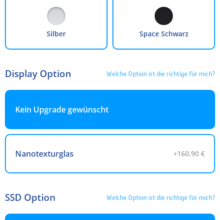
48 Monate
4.99 %
49,16 €
2.359,71 €
60 Monate
4.99 %
40,27 €
2.415,95 €
Silber
Space Schwarz
Die Finanzierung wird über unseren Finanzierungspartner TARGOBANK abgewickelt. Bitte
beachten Sie, dass die hier angegebenen Beträge und Zinssätze nicht bindend sind. Die finalen
Finanzierungskonditionen entnehmen Sie bitte dem Kreditvertrag, welchen Sie vor Abschluss
Ihrer Bestellung angezeigt bekommen.
Display Option
Welche Option ist die richtige für mich?
Kein Upgrade gewünscht
Nanotexturglas
+160,90 €
SSD Option
Welche Option ist die richtige für mich?