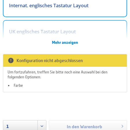
Internat. englisches Tastatur Layout
UK englisches Tastatur Layout
Mehr anzeigen
Arabisches Tastatur Layout
Konfiguration nicht abgeschlossen
Um fortzufahren, treffen Sie bitte noch eine Auswahl bei den
folgenden Optionen:
Belgisches Tastatur Layout
Farbe
Am Außenlager verfügbar
Dänisches Tastatur Layout
Lieferzeit ca. 2-5 Werktage
zzgl. Versandkosten
In den
Warenkorb