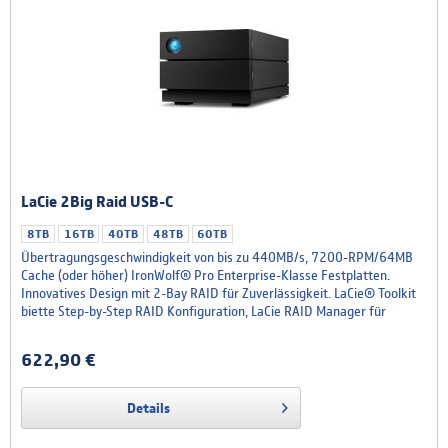
LaCie 2Big Raid USB-C
8TB
16TB
40TB
48TB
60TB
Übertragungsgeschwindigkeit von bis zu 440MB/s, 7200-RPM/64MB
Cache (oder höher) IronWolf® Pro Enterprise-Klasse Festplatten.
Innovatives Design mit 2-Bay RAID für Zuverlässigkeit. LaCie® Toolkit
biette Step-by-Step RAID Konfiguration, LaCie RAID Manager für
Festpalatten-Überwachung, 5-Jahre Rescue Data Recovery Services.
Hardware-RAID. Vereinfacht. Egal, ob Hardware-RAIDs...
622,90 €
Details