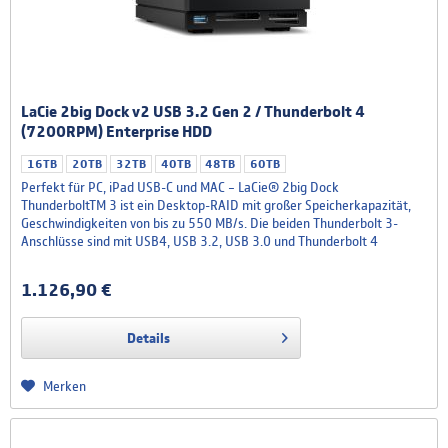
LaCie 2big Dock v2 USB 3.2 Gen 2 / Thunderbolt 4
(7200RPM) Enterprise HDD
16TB
20TB
32TB
40TB
48TB
60TB
Perfekt für PC, iPad USB-C und MAC – LaCie® 2big Dock
ThunderboltTM 3 ist ein Desktop-RAID mit großer Speicherkapazität,
Geschwindigkeiten von bis zu 550 MB/s. Die beiden Thunderbolt 3-
Anschlüsse sind mit USB4, USB 3.2, USB 3.0 und Thunderbolt 4
kompatibel und eignen sich für die Reihenschaltung von bis zu fünf
Thunderbolt-Geräten. Außerdem verfügt die Lösung über...
1.126,90 €
Details
Merken