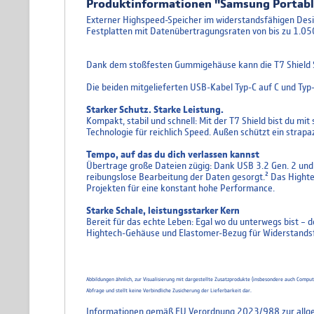
Produktinformationen "Samsung Portable
Externer Highspeed-Speicher im widerstandsfähigen Desig
Festplatten mit Datenübertragungsraten von bis zu 1.05
Dank dem stoßfesten Gummigehäuse kann die T7 Shield St
Die beiden mitgelieferten USB-Kabel Typ-C auf C und Typ
Starker Schutz. Starke Leistung.
Kompakt, stabil und schnell: Mit der T7 Shield bist du m
Technologie für reichlich Speed. Außen schützt ein stra
Tempo, auf das du dich verlassen kannst
Übertrage große Dateien zügig: Dank USB 3.2 Gen. 2 und
reibungslose Bearbeitung der Daten gesorgt.² Das High
Projekten für eine konstant hohe Performance.
Starke Schale, leistungsstarker Kern
Bereit für das echte Leben: Egal wo du unterwegs bist – 
Hightech-Gehäuse und Elastomer-Bezug für Widerstandsfäh
Abbildungen ähnlich, zur Visualisierung mit dargestellte Zusatzprodukte (insbesondere auch Comp
Abfrage und stellt keine Verbindliche Zusicherung der Lieferbarkeit dar.
Informationen gemäß EU Verordnung 2023/988 zur allge