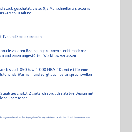
Staub geschützt. Bis zu 9,5 Mal schneller als externe
areverschlüsselung.
t TVs und Spielekonsolen.
anspruchsvolleren Bedingungen. Innen steckt moderne
ten und einen ungestörten Workflow verlassen.
n bis zu 1.050 bzw. 1.000 MB/s.¹ Damit ist für eine
tstehende Wärme – und sorgt auch bei anspruchsvollen
Staub geschützt. Zusätzlich sorgt das stabile Design mit
 Höhe überstehen.
d Änderungen vorbehalten. Die Angegebene Verfügbarkeit entspricht dem Stand der momentanen