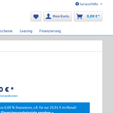
Service/Hilfe
Mein Konto
0,00 € *
scheine
Leasing
Finanzierung
 € *
 Versandkosten
zu 0,00 % finanzieren, z.B. für nur 20,91 € im Monat!
t Finanzierungsbeispiele ansehen »