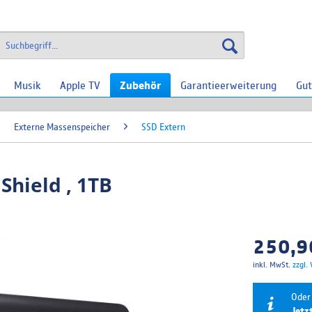
Musik
Apple TV
Zubehör
Garantieerweiterung
Gut
Externe Massenspeicher
SSD Extern
Shield , 1TB
250,90
inkl. MwSt.
zzgl.
Oder 
Jetz