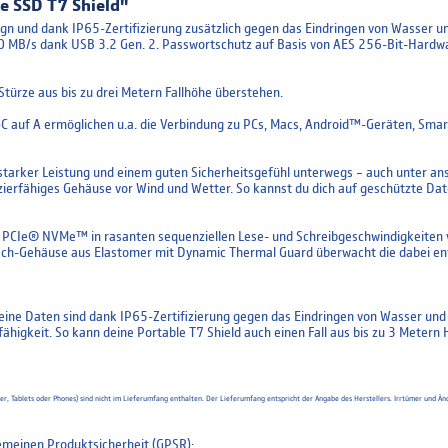
 SSD T7 Shield"
n und dank IP65-Zertifizierung zusätzlich gegen das Eindringen von Wasser und 
0 MB/s dank USB 3.2 Gen. 2. Passwortschutz auf Basis von AES 256-Bit-Hardw
ürze aus bis zu drei Metern Fallhöhe überstehen.
-C auf A ermöglichen u.a. die Verbindung zu PCs, Macs, Android™-Geräten, Smar
it starker Leistung und einem guten Sicherheitsgefühl unterwegs – auch unter 
pazierfähiges Gehäuse vor Wind und Wetter. So kannst du dich auf geschützte Da
 PCIe® NVMe™ in rasanten sequenziellen Lese- und Schreibgeschwindigkeiten vo
tech-Gehäuse aus Elastomer mit Dynamic Thermal Guard überwacht die dabei en
deine Daten sind dank IP65-Zertifizierung gegen das Eindringen von Wasser und 
igkeit. So kann deine Portable T7 Shield auch einen Fall aus bis zu 3 Metern
uter, Tablets oder Phones) sind nicht im Lieferumfang enthalten. Der Lieferumfang entspricht der Angabe des Herstellers. Irrtümer un
meinen Produktsicherheit (GPSR):