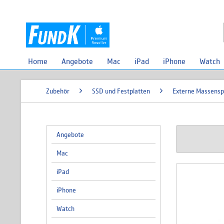
Home
Angebote
Mac
iPad
iPhone
Watch
Zubehör
SSD und Festplatten
Externe Massensp
Angebote
Mac
iPad
iPhone
Watch