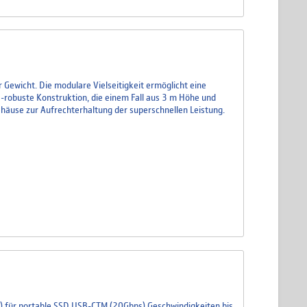
 Gewicht. Die modulare Vielseitigkeit ermöglicht eine
a-robuste Konstruktion, die einem Fall aus 3 m Höhe und
häuse zur Aufrechterhaltung der superschnellen Leistung.
 für portable SSD USB-CTM (20Gbps) Geschwindigkeiten bis