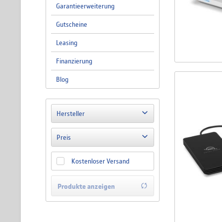
Garantieerweiterung
Gutscheine
Leasing
Finanzierung
Blog
Hersteller
LaCie
Preis
OWC
Kostenloser Versand
Samsung
von
77,90 €
bis
6715,90 €
Synology
Produkte anzeigen
WD