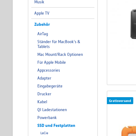
Musik
Apple TV
Zubehör
AirTag
Ständer für MacBook's &
Tablets
Mac Mount/Rack Optionen
Für Apple Mobile
Appcessories
Adapter
Eingabegeräte
Drucker
Gratisversand
Kabel
QI Ladestationen
Powerbank
SSD und Festplatten
LaCie