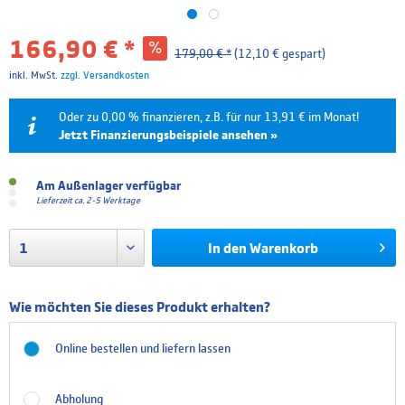
166,90 € *
179,00 € *
(12,10 € gespart)
inkl. MwSt.
zzgl. Versandkosten
Oder zu 0,00 % finanzieren, z.B. für nur 13,91 € im Monat!
Jetzt Finanzierungsbeispiele ansehen »
Laufzeit
Effektivzins
Mtl. Rate
Gesamtpreis
Am Außenlager verfügbar
Lieferzeit ca. 2-5 Werktage
6 Monate
0.00 %
27,82 €
166,90 €
In den
Warenkorb
12 Monate
0.00 %
13,91 €
166,90 €
Die Finanzierung wird über unseren Finanzierungspartner TARGOBANK abgewickelt. Bitte
beachten Sie, dass die hier angegebenen Beträge und Zinssätze nicht bindend sind. Die finalen
Wie möchten Sie dieses Produkt erhalten?
Finanzierungskonditionen entnehmen Sie bitte dem Kreditvertrag, welchen Sie vor Abschluss
Ihrer Bestellung angezeigt bekommen.
Online bestellen und liefern lassen
Abholung