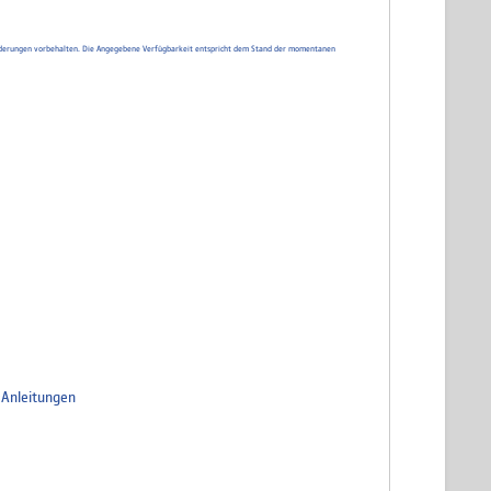
d Änderungen vorbehalten. Die Angegebene Verfügbarkeit entspricht dem Stand der momentanen
=Anleitungen