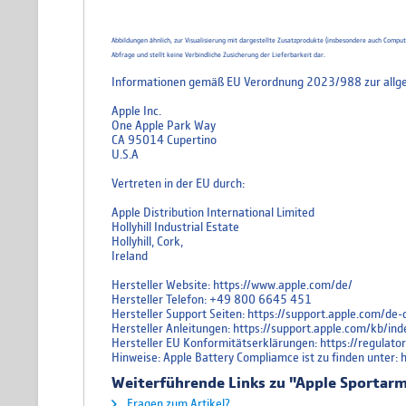
Abbildungen ähnlich, zur Visualisierung mit dargestellte Zusatzprodukte (insbesondere auch Comp
Abfrage und stellt keine Verbindliche Zusicherung der Lieferbarkeit dar.
Informationen gemäß EU Verordnung 2023/988 zur allge
Apple Inc.
One Apple Park Way
CA 95014 Cupertino
U.S.A
Vertreten in der EU durch:
Apple Distribution International Limited
Hollyhill Industrial Estate
Hollyhill, Cork,
Ireland
Hersteller Website: https://www.apple.com/de/
Hersteller Telefon: +49 800 6645 451
Hersteller Support Seiten: https://support.apple.com/d
Hersteller Anleitungen: https://support.apple.com/kb
Hersteller EU Konformitätserklärungen: https://regulat
Hinweise: Apple Battery Compliamce ist zu finden unter:
Weiterführende Links zu "Apple Sportar
Fragen zum Artikel?