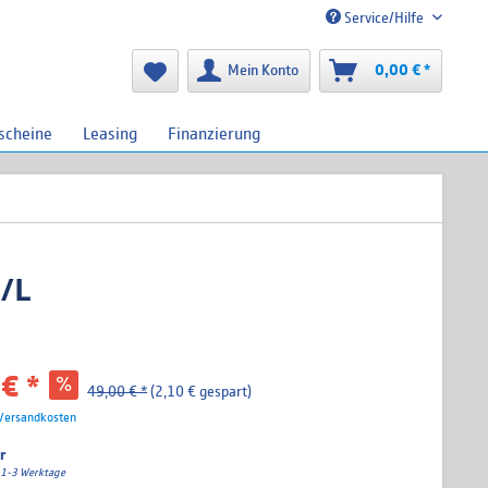
Service/Hilfe
Mein Konto
0,00 € *
scheine
Leasing
Finanzierung
/L
€ *
49,00 € *
(2,10 € gespart)
 Versandkosten
r
a. 1-3 Werktage