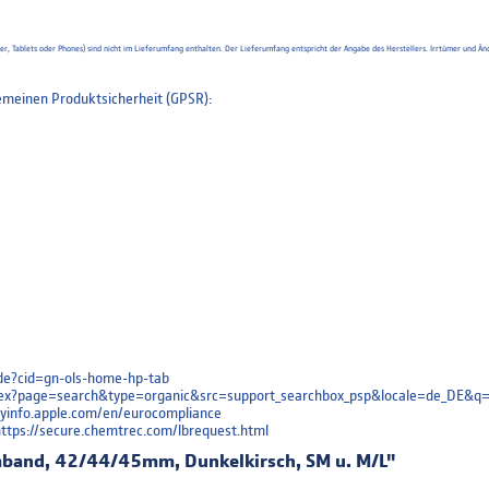
uter, Tablets oder Phones) sind nicht im Lieferumfang enthalten. Der Lieferumfang entspricht der Angabe des Herstellers. Irrtümer un
meinen Produktsicherheit (GPSR):
e-de?cid=gn-ols-home-hp-tab
/index?page=search&type=organic&src=support_searchbox_psp&locale=de_DE&q
oryinfo.apple.com/en/eurocompliance
 https://secure.chemtrec.com/lbrequest.html
mband, 42/44/45mm, Dunkelkirsch, SM u. M/L"