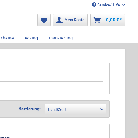
Service/Hilfe
Mein Konto
0,00 € *
scheine
Leasing
Finanzierung
Sortierung: