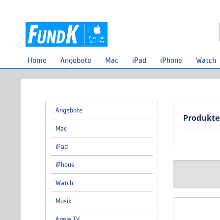
Home
Angebote
Mac
iPad
iPhone
Watch
Angebote
Produkte
Mac
iPad
iPhone
Watch
Musik
Apple TV