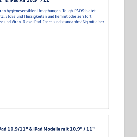
" & iPad Air 10.9" / 11"
deren hygienesensiblen Umgebungen. Tough-PAC® bietet
z, Stöße und Flüssigkeiten und hemmt oder zerstört
ze und Viren. Diese iPad-Cases sind standardmäßig mit einer
Pad 10.9/11" & iPad Modelle mit 10.9" / 11"