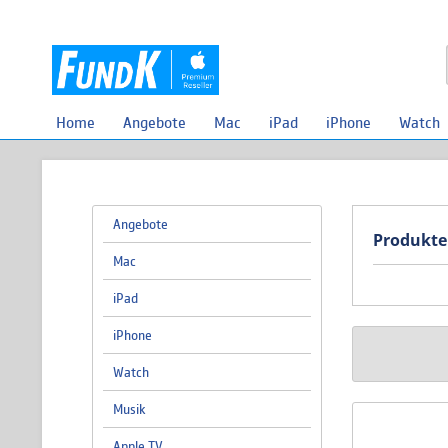
Home
Angebote
Mac
iPad
iPhone
Watch
Angebote
Produkte
Mac
iPad
iPhone
Watch
Musik
Apple TV