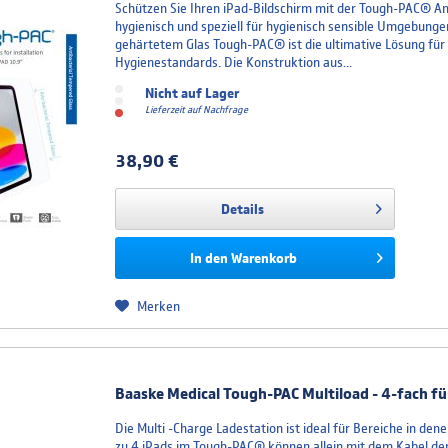
Schützen Sie Ihren iPad-Bildschirm mit der Tough-PAC® An
hygienisch und speziell für hygienisch sensible Umgebunge
gehärtetem Glas Tough-PAC® ist die ultimative Lösung für
Hygienestandards. Die Konstruktion aus...
Nicht auf Lager
Lieferzeit auf Nachfrage
38,90 €
Details
In den
Warenkorb
Merken
Baaske Medical Tough-PAC Multiload - 4-fach f
Die Multi -Charge Ladestation ist ideal für Bereiche in de
zu 4 iPads im Tough-PAC® können allein mit dem Kabel der