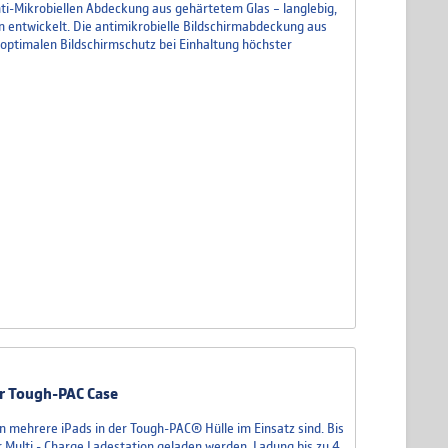
ti-Mikrobiellen Abdeckung aus gehärtetem Glas – langlebig,
n entwickelt. Die antimikrobielle Bildschirmabdeckung aus
 optimalen Bildschirmschutz bei Einhaltung höchster
ür Tough-PAC Case
nen mehrere iPads in der Tough-PAC® Hülle im Einsatz sind. Bis
 Multi - Charge Ladestation geladen werden. Ladung bis zu 4