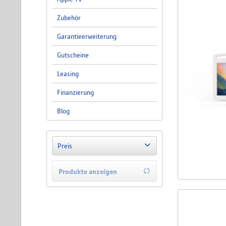
Zubehör
Garantieerweiterung
Gutscheine
Leasing
Finanzierung
Blog
Preis
Produkte anzeigen
von
38,90 €
bis
831,90 €