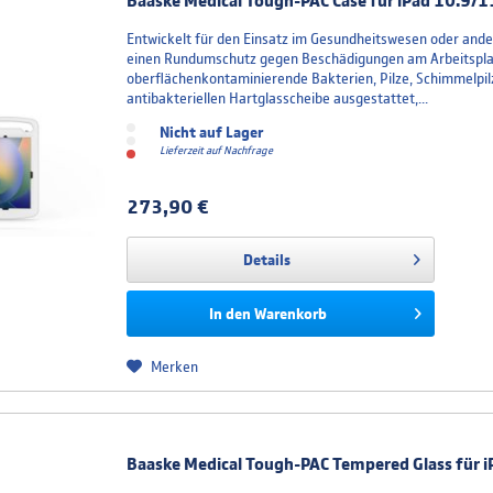
Baaske Medical Tough-PAC Case für iPad 10.9/11
Entwickelt für den Einsatz im Gesundheitswesen oder an
einen Rundumschutz gegen Beschädigungen am Arbeitsplat
oberflächenkontaminierende Bakterien, Pilze, Schimmelpil
antibakteriellen Hartglasscheibe ausgestattet,...
Nicht auf Lager
Lieferzeit auf Nachfrage
273,90 €
Details
In den
Warenkorb
Merken
Baaske Medical Tough-PAC Tempered Glass für i