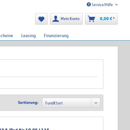
Service/Hilfe
Mein Konto
0,00 € *
scheine
Leasing
Finanzierung
Sortierung: