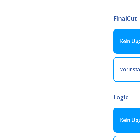
FinalCut
Arabisc
Kein Up
Belgisch
Vorinsta
Dänisch
Logic
Finnisc
Kein Up
Französ