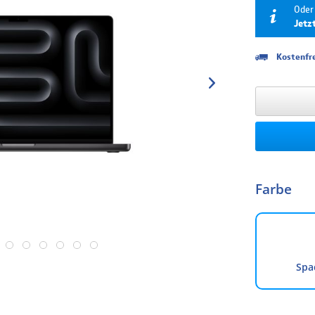
Oder 
Jetz
Kostenfre
Laufzeit
6 Monate
12 Monate
18 Monate
24 Monate
Farbe
36 Monate
48 Monate
60 Monate
Spa
Die Finanzierung 
beachten Sie, dass
Finanzierungskondi
Bestellung angez