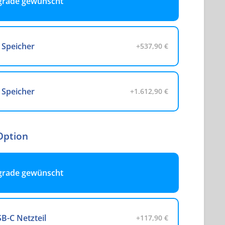
grade gewünscht
 Speicher
+537,90 €
 Speicher
+1.612,90 €
Option
grade gewünscht
B-C Netzteil
+117,90 €