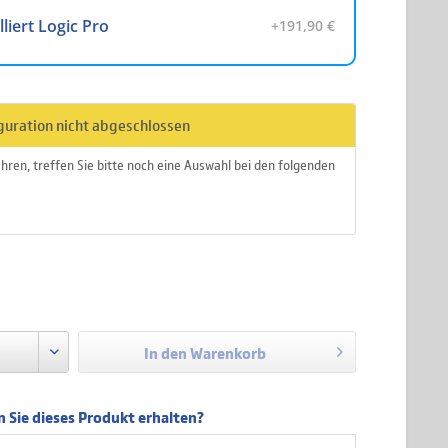
lliert Logic Pro
+191,90 €
ches Tastatur Layout
guration nicht abgeschlossen
sches Tastatur Layout
hren, treffen Sie bitte noch eine Auswahl bei den folgenden
ändisches Tastatur Layout
r
a. 1-3 Werktage
zzgl. Versandkosten
er Tastatur Layout
In den
Warenkorb
 Sie dieses Produkt erhalten?
hes Tastatur Layout