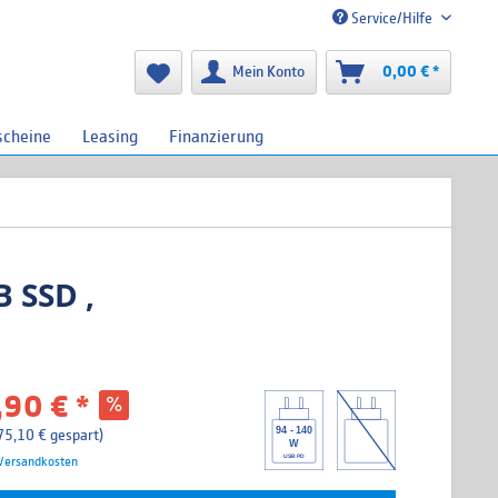
Service/Hilfe
Mein Konto
0,00 € *
scheine
Leasing
Finanzierung
 SSD ,
90 € *
94 - 140
75,10 € gespart)
W
USB PD
 Versandkosten