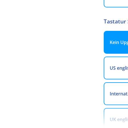
Tastatur
Kein Up
US engli
Internat
UK engli