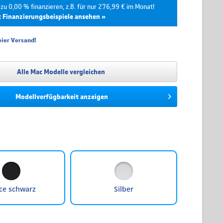
zu 0,00 % finanzieren, z.B. für nur 276,99 € im Monat!
t Finanzierungsbeispiele ansehen »
ier Versand!
Effektivzins
Mtl. Rate
Gesamtpreis
0.00 %
553,98 €
3.323,90 €
Alle Mac Modelle vergleichen
0.00 %
276,99 €
3.323,90 €
Modellverfügbarkeit anzeigen
4.99 %
191,91 €
3.454,33 €
4.99 %
145,68 €
3.496,21 €
4.99 %
99,47 €
3.580,96 €
4.99 %
76,40 €
3.667,04 €
4.99 %
62,57 €
3.754,44 €
ce schwarz
Silber
wird über unseren Finanzierungspartner TARGOBANK abgewickelt. Bitte
 die hier angegebenen Beträge und Zinssätze nicht bindend sind. Die finalen
tionen entnehmen Sie bitte dem Kreditvertrag, welchen Sie vor Abschluss Ihrer
eigt bekommen.