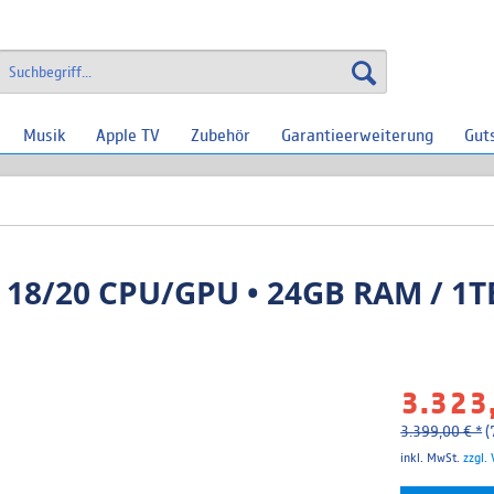
Musik
Apple TV
Zubehör
Garantieerweiterung
Gut
 18/20 CPU/GPU • 24GB RAM / 1TB
3.323,
3.399,00 € *
(
inkl. MwSt.
zzgl.