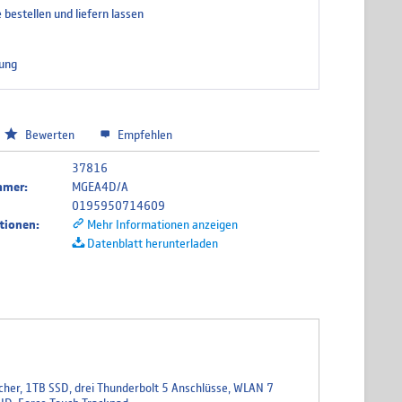
 bestellen und liefern lassen
sisch Tastatur Layout
ung
Bewerten
Empfehlen
37816
mmer:
MGEA4D/A
0195950714609
tionen:
Mehr Informationen anzeigen
Datenblatt herunterladen
her, 1TB SSD, drei Thunderbolt 5 Anschlüsse, WLAN 7