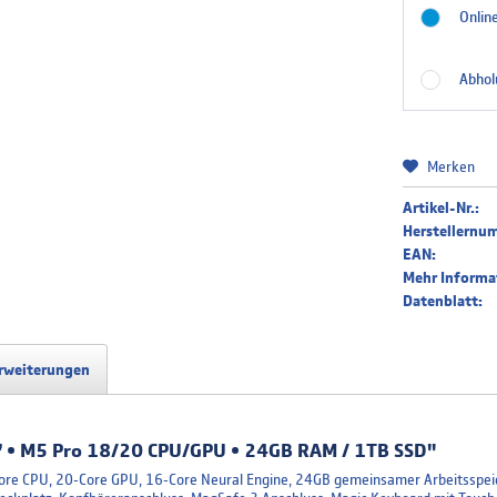
Online
Portugie
Abhol
Merken
Artikel-Nr.:
Herstellernu
EAN:
Mehr Informa
Datenblatt:
rweiterungen
 • M5 Pro 18/20 CPU/GPU • 24GB RAM / 1TB SSD"
Core CPU, 20‑Core GPU, 16‑Core Neural Engine, 24GB gemeinsamer Arbeitsspeic