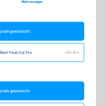
Mehr anzeigen
hes Tastatur Layout
grade gewünscht
es Tastatur Layout
lliert Final Cut Pro
+287,90 €
es Tastatur Layout
h/Schwedisches Tastatur Layout
grade gewünscht
isches Tastatur Layout