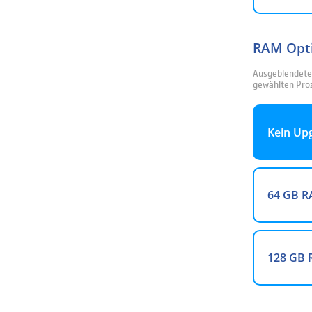
RAM Opt
Ausgeblendete 
gewählten Proz
Kein Up
64 GB 
128 GB