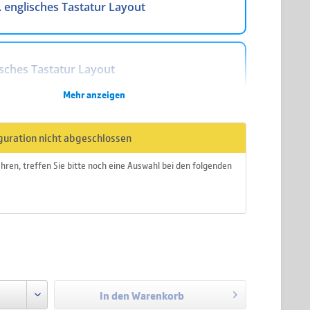
. englisches Tastatur Layout
sches Tastatur Layout
Mehr anzeigen
hes Tastatur Layout
guration nicht abgeschlossen
hren, treffen Sie bitte noch eine Auswahl bei den folgenden
es Tastatur Layout
nlager verfügbar
es Tastatur Layout
a. 2-5 Werktage
zzgl. Versandkosten
In den
Warenkorb