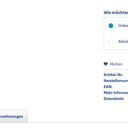
Finnisc
Wie möchten
Online
Französ
Abhol
Griechis
Merken
Artikel-Nr.:
Italieni
Herstellernu
EAN:
Mehr Informa
Datenblatt:
Niederl
rweiterungen