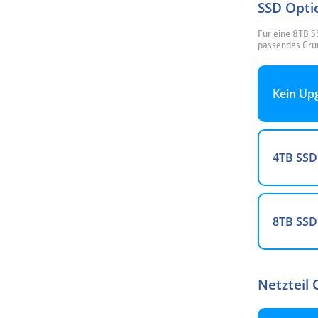
SSD Opti
Für eine 8TB S
passendes Gru
Kein Up
4TB SSD
8TB SSD
Netzteil 