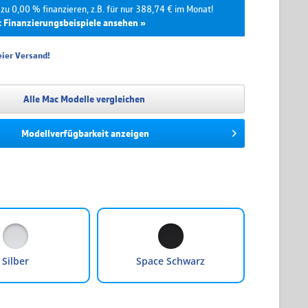
zu 0,00 % finanzieren, z.B. für nur 388,74 € im Monat!
t Finanzierungsbeispiele ansehen »
ier Versand!
Effektivzins
Mtl. Rate
Gesamtpreis
0.00 %
777,48 €
4.664,90 €
Alle Mac Modelle vergleichen
0.00 %
388,74 €
4.664,90 €
Modellverfügbarkeit anzeigen
4.99 %
269,33 €
4.847,95 €
4.99 %
204,45 €
4.906,72 €
4.99 %
139,60 €
5.025,67 €
4.99 %
107,22 €
5.146,47 €
4.99 %
87,82 €
5.269,13 €
Silber
Space Schwarz
wird über unseren Finanzierungspartner TARGOBANK abgewickelt. Bitte
 die hier angegebenen Beträge und Zinssätze nicht bindend sind. Die finalen
tionen entnehmen Sie bitte dem Kreditvertrag, welchen Sie vor Abschluss Ihrer
eigt bekommen.