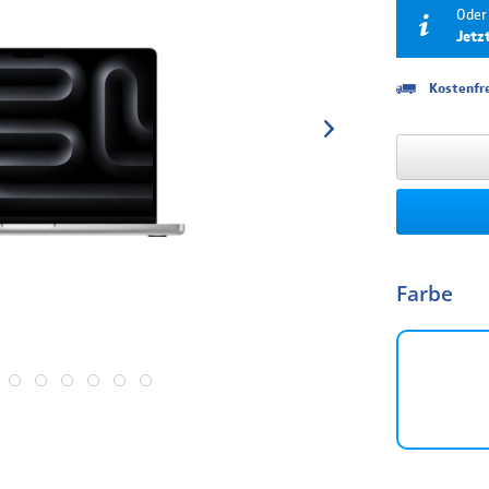
Oder 
Jetz
Kostenfre
Laufzeit
6 Monate
12 Monate
18 Monate
24 Monate
Farbe
36 Monate
48 Monate
60 Monate
Die Finanzierung 
beachten Sie, dass
Finanzierungskondi
Bestellung angez