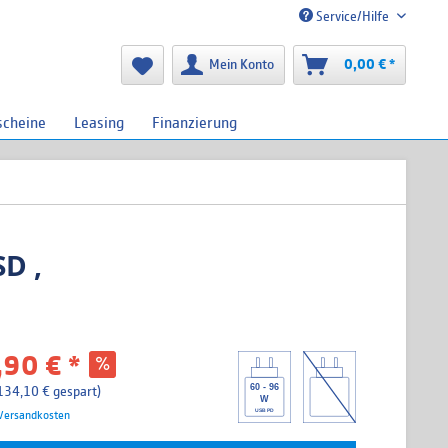
Service/Hilfe
Mein Konto
0,00 € *
scheine
Leasing
Finanzierung
D ,
90 € *
60 - 96
134,10 € gespart)
W
USB PD
 Versandkosten