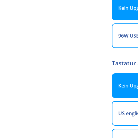
Kein Up
96W USB
Tastatur
Kein Up
US engli