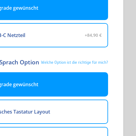
grade gewünscht
-C Netzteil
+84,90 €
 Sprach Option
Welche Option ist die richtige für mich?
grade gewünscht
sches Tastatur Layout