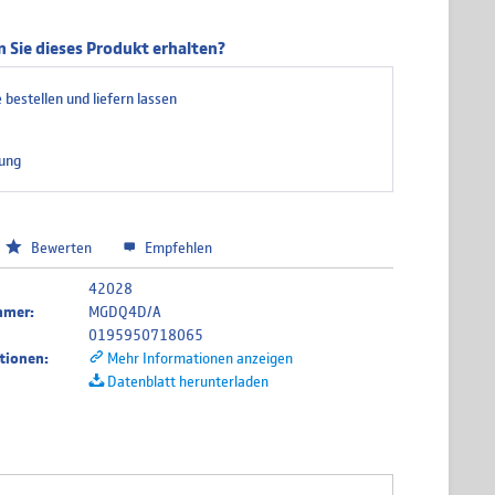
h/Schwedisches Tastatur Layout
 Sie dieses Produkt erhalten?
 bestellen und liefern lassen
isches Tastatur Layout
ung
ches Tastatur Layout
Bewerten
Empfehlen
42028
sches Tastatur Layout
mmer:
MGDQ4D/A
0195950718065
tionen:
Mehr Informationen anzeigen
Datenblatt herunterladen
ändisches Tastatur Layout