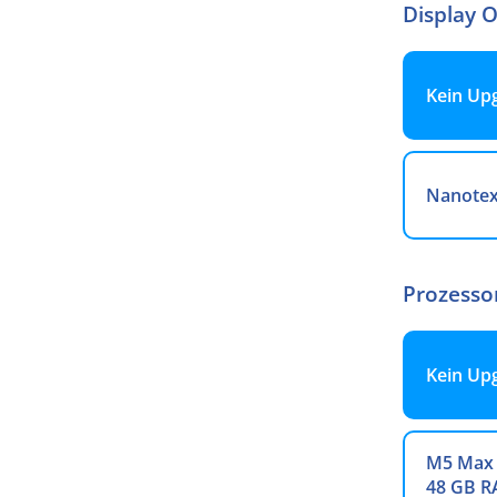
Display 
Kein Up
Nanotex
Prozesso
Kein Up
M5 Max 
48 GB 