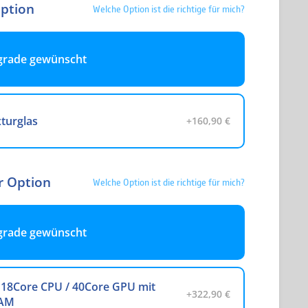
Option
Welche Option ist die richtige für mich?
grade gewünscht
turglas
+160,90 €
r Option
Welche Option ist die richtige für mich?
grade gewünscht
18Core CPU / 40Core GPU mit
+322,90 €
RAM