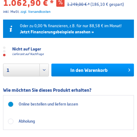
1.062,90 € *
1.249,00 € *
(186,10 € gespart)
inkl. MwSt.
zzgl. Versandkosten
Oder zu 0,00 % finanzieren, z.B. für nur 88,58 € im Monat!
Jetzt Finanzierungsbeispiele ansehen »
Laufzeit
Effektivzins
Mtl. Rate
Gesamtpreis
Nicht auf Lager
Lieferzeit auf Nachfrage
6 Monate
0.00 %
177,15 €
1.062,90 €
In den
Warenkorb
12 Monate
0.00 %
88,58 €
1.062,90 €
18 Monate
4.99 %
61,37 €
1.104,61 €
Wie möchten Sie dieses Produkt erhalten?
24 Monate
4.99 %
46,58 €
1.118,00 €
Online bestellen und liefern lassen
36 Monate
4.99 %
31,81 €
1.145,10 €
48 Monate
4.99 %
24,43 €
1.172,63 €
Abholung
60 Monate
4.99 %
20,01 €
1.200,57 €