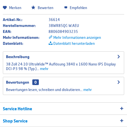
Die Finanzierung wird über unseren Finanzierungspartner TARGOBANK abgewickelt. Bitte
Merken
Bewerten
Empfehlen
beachten Sie, dass die hier angegebenen Beträge und Zinssätze nicht bindend sind. Die finalen
Finanzierungskonditionen entnehmen Sie bitte dem Kreditvertrag, welchen Sie vor Abschluss
Ihrer Bestellung angezeigt bekommen.
Artikel-Nr.:
36614
Herstellernummer:
38WR85QC-W.AEU
EAN:
8806084903235
Mehr Informationen:
Mehr Informationen anzeigen
Datenblatt:
Datenblatt herunterladen
Beschreibung
38 Zoll 24:10 UltraWide™ Auflösung 3840 x 1600 Nano IPS Display
DCI-P3 98 % (Typ.)...
mehr
Bewertungen
0
Bewertungen lesen, schreiben und diskutieren...
mehr
Service Hotline
Shop Service