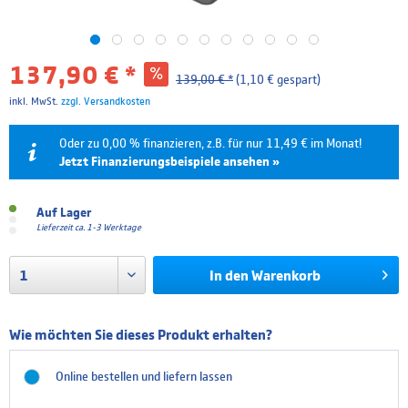
137,90 € *
139,00 € *
(1,10 € gespart)
inkl. MwSt.
zzgl. Versandkosten
Oder zu 0,00 % finanzieren, z.B. für nur 11,49 € im Monat!
Jetzt Finanzierungsbeispiele ansehen »
Laufzeit
Effektivzins
Mtl. Rate
Gesamtpreis
Auf Lager
Lieferzeit ca. 1-3 Werktage
6 Monate
0.00 %
22,98 €
137,90 €
In den
Warenkorb
12 Monate
0.00 %
11,49 €
137,90 €
Die Finanzierung wird über unseren Finanzierungspartner TARGOBANK abgewickelt. Bitte
beachten Sie, dass die hier angegebenen Beträge und Zinssätze nicht bindend sind. Die finalen
Wie möchten Sie dieses Produkt erhalten?
Finanzierungskonditionen entnehmen Sie bitte dem Kreditvertrag, welchen Sie vor Abschluss
Ihrer Bestellung angezeigt bekommen.
Online bestellen und liefern lassen