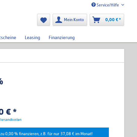
Service/Hilfe
Mein Konto
0,00 € *
tscheine
Leasing
Finanzierung
%
 € *
 Versandkosten
zu 0,00 % finanzieren, z.B. für nur 37,08 € im Monat!