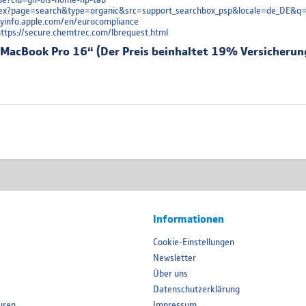
/index?page=search&type=organic&src=support_searchbox_psp&locale=de_DE&q
oryinfo.apple.com/en/eurocompliance
 https://secure.chemtrec.com/lbrequest.html
 MacBook Pro 16“ (Der Preis beinhaltet 19% Versicherun
Informationen
Cookie-Einstellungen
Newsletter
Über uns
Datenschutzerklärung
uren
Impressum