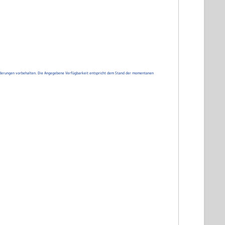
d Änderungen vorbehalten. Die Angegebene Verfügbarkeit entspricht dem Stand der momentanen