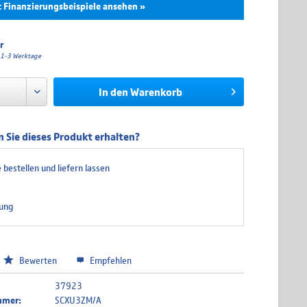
t Finanzierungsbeispiele ansehen »
Effektivzins
Mtl. Rate
Gesamtpreis
r
a. 1-3 Werktage
0.00 %
74,17 €
445,00 €
In den
Warenkorb
0.00 %
37,08 €
445,00 €
4.99 %
25,69 €
462,46 €
 Sie dieses Produkt erhalten?
4.99 %
19,50 €
468,07 €
 bestellen und liefern lassen
4.99 %
13,32 €
479,41 €
4.99 %
10,23 €
490,94 €
ung
wird über unseren Finanzierungspartner TARGOBANK abgewickelt. Bitte
 die hier angegebenen Beträge und Zinssätze nicht bindend sind. Die finalen
tionen entnehmen Sie bitte dem Kreditvertrag, welchen Sie vor Abschluss Ihrer
eigt bekommen.
Bewerten
Empfehlen
37923
mmer:
SCXU3ZM/A