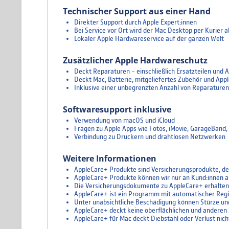
Technischer Support aus einer Hand
Direkter Support durch Apple Expert:innen
Bei Service vor Ort wird der Mac Desktop per Kurier a
Lokaler Apple Hardwareservice auf der ganzen Welt
Zusätzlicher Apple Hardwareschutz
Deckt Reparaturen – einschließlich Ersatzteilen und A
Deckt Mac, Batterie, mitgeliefertes Zubehör und App
Inklusive einer unbegrenzten Anzahl von Reparaturen b
Softwaresupport inklusive
Verwendung von macOS und iCloud
Fragen zu Apple Apps wie Fotos, iMovie, GarageBand,
Verbindung zu Druckern und drahtlosen Netzwerken
Weitere Informationen
AppleCare+ Produkte sind Versicherungsprodukte, de
AppleCare+ Produkte können wir nur an Kund:innen a
Die Versicherungsdokumente zu AppleCare+ erhalten 
AppleCare+ ist ein Programm mit automatischer Registr
Unter unabsichtliche Beschädigung können Stürze und 
AppleCare+ deckt keine oberflächlichen und anderen S
AppleCare+ für Mac deckt Diebstahl oder Verlust nich