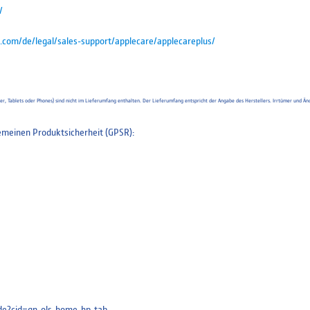
/
.com/de/legal/sales-support/applecare/applecareplus/
uter, Tablets oder Phones) sind nicht im Lieferumfang enthalten. Der Lieferumfang entspricht der Angabe des Herstellers. Irrtümer un
meinen Produktsicherheit (GPSR):
e-de?cid=gn-ols-home-hp-tab