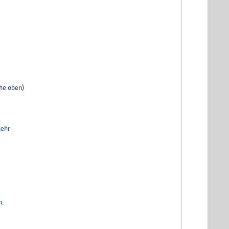
ehe oben)
mehr
n.