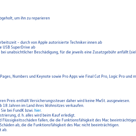
bgeholt, um ihn zu reparieren
rbeitszeit – durch von Apple autorisierte Techniker:innen ab
le USB SuperDrive ab
ei unabsichtlicher Beschädigung, für die jeweils eine Zusatzgebühr anfällt (si
 Pages, Numbers und Keynote sowie Pro Apps wie Final Cut Pro, Logic Pro und 
ren Preis enthält Versicherungssteuer daher wird keine MwSt. ausgewiesen.
b 18 Jahren im Land ihres Wohnsitzes verkaufen.
Sie bei FundK bzwi.
hier
.
ierung, d. h. alles wird beim Kauf erledigt.
Flüssigkeitsschäden fallen, die die Funktionsfähigkeit des Mac beeinträchtige
chäden ab, die die Funktionsfähigkeit des Mac nicht beeinträchtigen.
t ab.