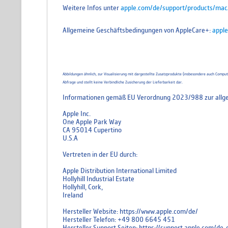
Weitere Infos unter
apple.com/de/support/products/mac
Allgemeine Geschäftsbedingungen von AppleCare+:
apple
Abbildungen ähnlich, zur Visualisierung mit dargestellte Zusatzprodukte (insbesondere auch Comp
Abfrage und stellt keine Verbindliche Zusicherung der Lieferbarkeit dar.
Informationen gemäß EU Verordnung 2023/988 zur allge
Apple Inc.
One Apple Park Way
CA 95014 Cupertino
U.S.A
Vertreten in der EU durch:
Apple Distribution International Limited
Hollyhill Industrial Estate
Hollyhill, Cork,
Ireland
Hersteller Website: https://www.apple.com/de/
Hersteller Telefon: +49 800 6645 451
Hersteller Support Seiten: https://support.apple.com/d