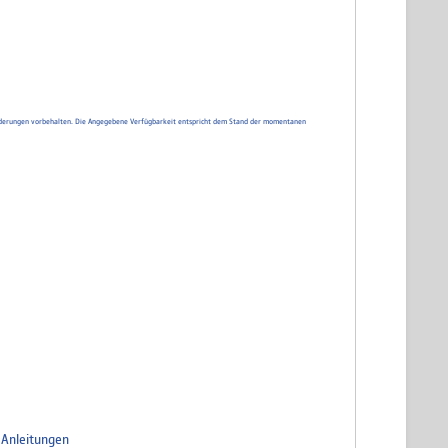
d Änderungen vorbehalten. Die Angegebene Verfügbarkeit entspricht dem Stand der momentanen
=Anleitungen