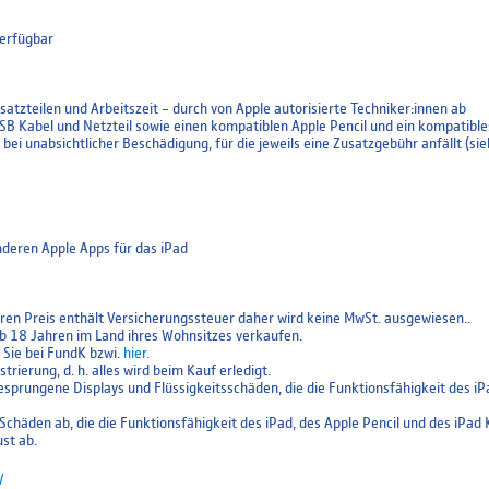
verfügbar
atzteilen und Arbeitszeit – durch von Apple autorisierte Techniker:innen ab
 USB Kabel und Netzteil sowie einen kompatiblen Apple Pencil und ein kompatibl
ei unabsichtlicher Beschädigung, für die jeweils eine Zusatzgebühr anfällt (si
deren Apple Apps für das iPad
en Preis enthält Versicherungssteuer daher wird keine MwSt. ausgewiesen..
b 18 Jahren im Land ihres Wohnsitzes verkaufen.
Sie bei FundK bzwi.
hier.
ierung, d. h. alles wird beim Kauf erledigt.
esprungene Displays und Flüssigkeitsschäden, die die Funktionsfähigkeit des iP
chäden ab, die die Funktionsfähigkeit des iPad, des Apple Pencil und des iPad 
st ab.
/