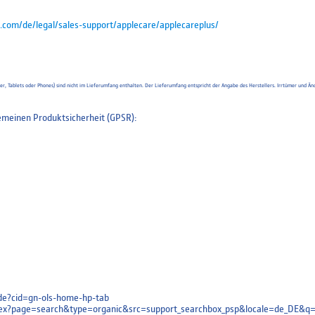
.com/de/legal/sales-support/applecare/applecareplus/
uter, Tablets oder Phones) sind nicht im Lieferumfang enthalten. Der Lieferumfang entspricht der Angabe des Herstellers. Irrtümer un
meinen Produktsicherheit (GPSR):
e-de?cid=gn-ols-home-hp-tab
/index?page=search&type=organic&src=support_searchbox_psp&locale=de_DE&q