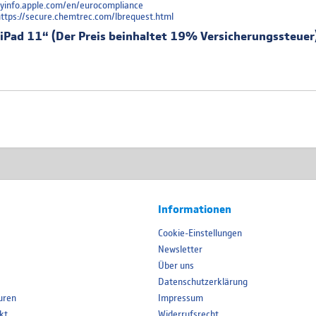
oryinfo.apple.com/en/eurocompliance
 https://secure.chemtrec.com/lbrequest.html
 iPad 11“ (Der Preis beinhaltet 19% Versicherungssteuer
Informationen
Cookie-Einstellungen
Newsletter
Über uns
Datenschutzerklärung
uren
Impressum
kt
Widerrufsrecht