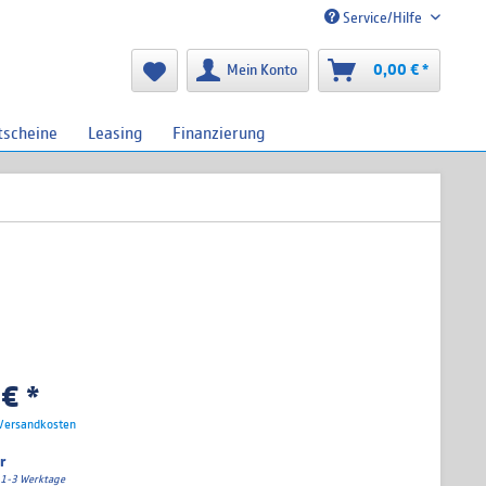
Service/Hilfe
Mein Konto
0,00 € *
tscheine
Leasing
Finanzierung
€ *
 Versandkosten
r
a. 1-3 Werktage