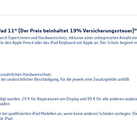
ad 11“ (Der Preis beinhaltet 19% Versicherungssteuer)"
urch Expert:innen und Hardwareschutz, inklusive einer unbegrenzten Anzahl von
für den Apple Pencil oder das iPad Keyboard von Apple an. Der Schutz beginnt 
 zusätzlichen Hardwareschutz
ei unabsichtlicher Beschädigung, für die jeweils eine Zusatzgebühr anfällt
digt wurden: 29 € für Reparaturen am Display und 99 € für alle anderen unabsi
chäden
bei qualifizierten iPad Modellen an, wenn keine anderen Schäden vorliegen. Die L
ür iPad.