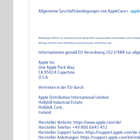
Allgemeine Geschäftsbedingungen von AppleCare+:
apple
Abbildungen ähnlich, zur Visualisierung mit dargestellte Zusatzprodukte (insbesondere auch Comp
Abfrage und stellt keine Verbindliche Zusicherung der Lieferbarkeit dar.
Informationen gemäß EU Verordnung 2023/988 zur allge
Apple Inc.
One Apple Park Way
CA 95014 Cupertino
U.S.A
Vertreten in der EU durch:
Apple Distribution International Limited
Hollyhill Industrial Estate
Hollyhill, Cork,
Ireland
Hersteller Website: https://www.apple.com/de/
Hersteller Telefon: +49 800 6645 451
Hersteller Support Seiten: https://support.apple.com/d
Hersteller Anleitungen: https://support.apple.com/kb