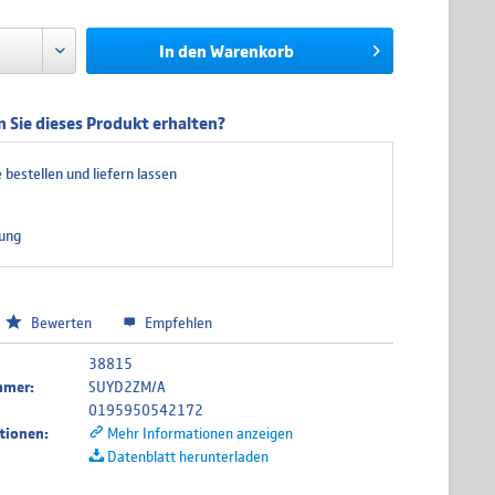
In den
Warenkorb
 Sie dieses Produkt erhalten?
 bestellen und liefern lassen
ung
Bewerten
Empfehlen
38815
mmer:
SUYD2ZM/A
0195950542172
tionen:
Mehr Informationen anzeigen
Datenblatt herunterladen