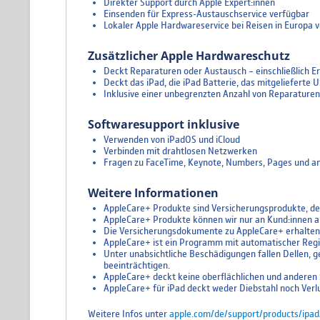
Direkter Support durch Apple Expert:innen
Einsenden für Express-Austauschservice verfügbar
Lokaler Apple Hardwareservice bei Reisen in Europa 
Zusätzlicher Apple Hardwareschutz
Deckt Reparaturen oder Austausch – einschließlich Ers
Deckt das iPad, die iPad Batterie, das mitgelieferte
Inklusive einer unbegrenzten Anzahl von Reparaturen b
Softwaresupport inklusive
Verwenden von iPadOS und iCloud
Verbinden mit drahtlosen Netzwerken
Fragen zu FaceTime, Keynote, Numbers, Pages und an
Weitere Informationen
AppleCare+ Produkte sind Versicherungsprodukte, der
AppleCare+ Produkte können wir nur an Kund:innen a
Die Versicherungsdokumente zu AppleCare+ erhalten 
AppleCare+ ist ein Programm mit automatischer Registr
Unter unabsichtliche Beschädigungen fallen Dellen, g
beeinträchtigen.
AppleCare+ deckt keine oberflächlichen und anderen S
AppleCare+ für iPad deckt weder Diebstahl noch Verlu
Weitere Infos unter
apple.com/de/support/products/ipad