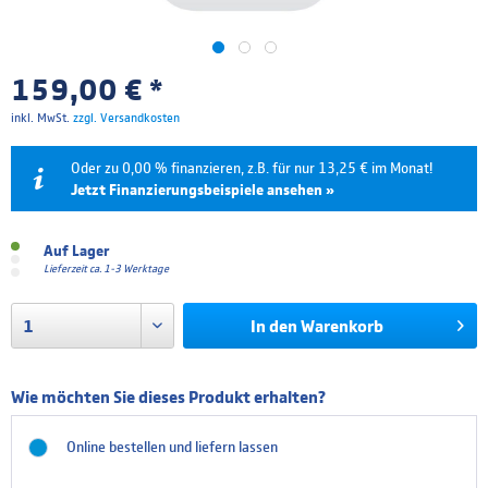
159,00 € *
inkl. MwSt.
zzgl. Versandkosten
Oder zu 0,00 % finanzieren, z.B. für nur 13,25 € im Monat!
Jetzt Finanzierungsbeispiele ansehen »
Laufzeit
Effektivzins
Mtl. Rate
Gesamtpreis
Auf Lager
Lieferzeit ca. 1-3 Werktage
6 Monate
0.00 %
26,50 €
159,00 €
In den
Warenkorb
12 Monate
0.00 %
13,25 €
159,00 €
Die Finanzierung wird über unseren Finanzierungspartner TARGOBANK abgewickelt. Bitte
beachten Sie, dass die hier angegebenen Beträge und Zinssätze nicht bindend sind. Die finalen
Wie möchten Sie dieses Produkt erhalten?
Finanzierungskonditionen entnehmen Sie bitte dem Kreditvertrag, welchen Sie vor Abschluss
Ihrer Bestellung angezeigt bekommen.
Online bestellen und liefern lassen