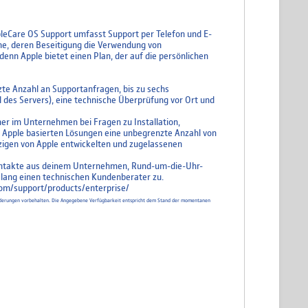
leCare OS Support umfasst Support per Telefon und E-
eme, deren Beseitigung die Verwendung von
enn Apple bietet einen Plan, der auf die persönlichen
zte Anzahl an Supportanfragen, bis zu sechs
 des Servers), eine technische Überprüfung vor Ort und
r im Unternehmen bei Fragen zu Installation,
 Apple basierten Lösungen eine unbegrenzte Anzahl von
zigen von Apple entwickelten und zugelassenen
Kontakte aus deinem Unternehmen, Rund-um-die-Uhr-
 lang einen technischen Kundenberater zu.
om/support/products/enterprise/
d Änderungen vorbehalten. Die Angegebene Verfügbarkeit entspricht dem Stand der momentanen