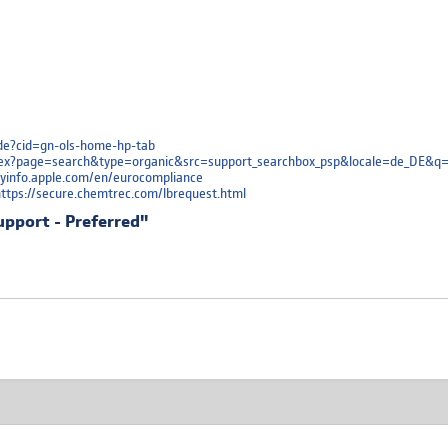
e-de?cid=gn-ols-home-hp-tab
/index?page=search&type=organic&src=support_searchbox_psp&locale=de_DE&q
oryinfo.apple.com/en/eurocompliance
 https://secure.chemtrec.com/lbrequest.html
upport - Preferred"