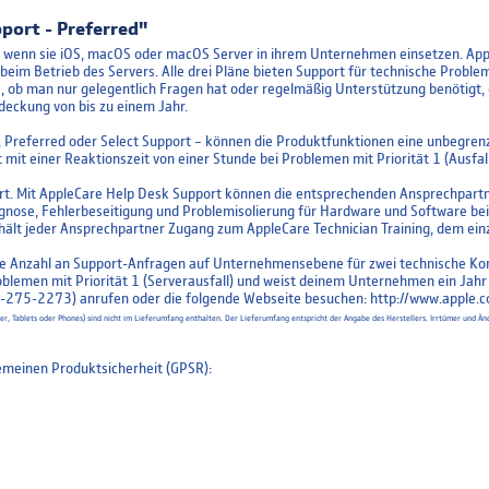
port - Preferred"
n, wenn sie iOS, macOS oder macOS Server in ihrem Unternehmen einsetzen. App
beim Betrieb des Servers. Alle drei Pläne bieten Support für technische Probl
, ob man nur gelegentlich Fragen hat oder regelmäßig Unterstützung benötigt, d
deckung von bis zu einem Jahr.
, Preferred oder Select Support – können die Produktfunktionen eine unbegren
t einer Reaktionszeit von einer Stunde bei Problemen mit Priorität 1 (Ausfall
t. Mit AppleCare Help Desk Support können die entsprechenden Ansprechpartne
ose, Fehlerbeseitigung und Problemisolierung für Hardware und Software bei
ält jeder Ansprechpartner Zugang zum AppleCare Technician Training, dem ein
zte Anzahl an Support-Anfragen auf Unternehmensebene für zwei technische 
oblemen mit Priorität 1 (Serverausfall) und weist deinem Unternehmen ein Jahr
-275-2273) anrufen oder die folgende Webseite besuchen: http://www.apple.c
uter, Tablets oder Phones) sind nicht im Lieferumfang enthalten. Der Lieferumfang entspricht der Angabe des Herstellers. Irrtümer un
meinen Produktsicherheit (GPSR):