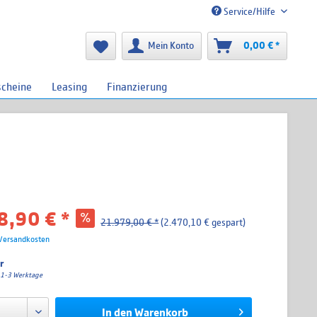
Service/Hilfe
Mein Konto
0,00 € *
scheine
Leasing
Finanzierung
8,90 € *
21.979,00 € *
(2.470,10 € gespart)
 Versandkosten
r
a. 1-3 Werktage
In den
Warenkorb