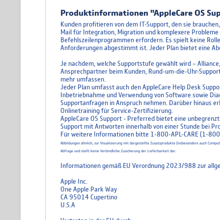
Produktinformationen "AppleCare OS Sup
Kunden profitieren von dem IT-Support, den sie brauche
Mail für Integration, Migration und komplexere Probleme 
Befehlszeilenprogrammen erfordern. Es spielt keine Rolle
Anforderungen abgestimmt ist. Jeder Plan bietet eine Ab
Je nachdem, welche Supportstufe gewählt wird – Alliance
Ansprechpartner beim Kunden, Rund-um-die-Uhr-Support mi
mehr umfassen.
Jeder Plan umfasst auch den AppleCare Help Desk Suppor
Inbetriebnahme und Verwendung von Software sowie Diagn
Supportanfragen in Anspruch nehmen. Darüber hinaus erh
Onlinetraining für Service-Zertifizierung.
AppleCare OS Support - Preferred bietet eine unbegren
Support mit Antworten innerhalb von einer Stunde bei Pr
Für weitere Informationen bitte 1-800-APL-CARE (1-800
Abbildungen ähnlich, zur Visualisierung mit dargestellte Zusatzprodukte (insbesondere auch Comp
Abfrage und stellt keine Verbindliche Zusicherung der Lieferbarkeit dar.
Informationen gemäß EU Verordnung 2023/988 zur allge
Apple Inc.
One Apple Park Way
CA 95014 Cupertino
U.S.A