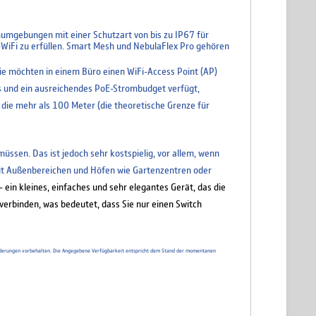
numgebungen mit einer Schutzart von bis zu IP67 für
-WiFi zu erfüllen. Smart Mesh und NebulaFlex Pro gehören
Sie möchten in einem Büro einen WiFi-Access Point (AP)
s und ein ausreichendes PoE-Strombudget verfügt,
 die mehr als 100 Meter (die theoretische Grenze für
ssen. Das ist jedoch sehr kostspielig, vor allem, wenn
n mit Außenbereichen und Höfen wie Gartenzentren oder
 ein kleines, einfaches und sehr elegantes Gerät, das die
verbinden, was bedeutet, dass Sie nur einen Switch
d Änderungen vorbehalten. Die Angegebene Verfügbarkeit entspricht dem Stand der momentanen