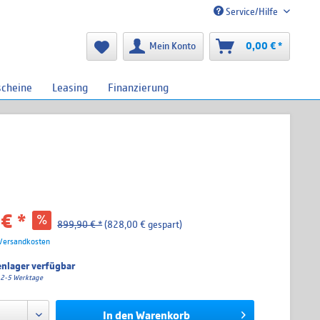
Service/Hilfe
Mein Konto
0,00 € *
scheine
Leasing
Finanzierung
€ *
899,90 € *
(828,00 € gespart)
 Versandkosten
nlager verfügbar
a. 2-5 Werktage
In den
Warenkorb