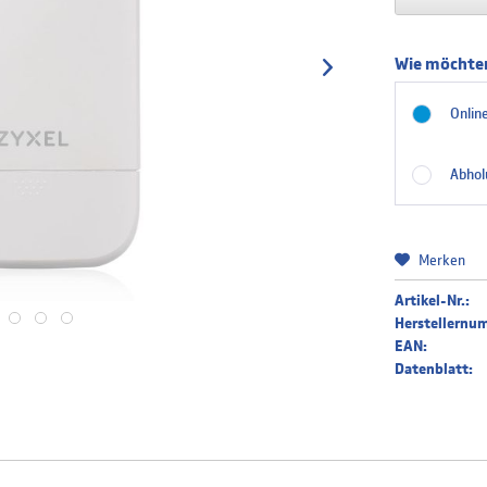
Wie möchten
Online
Abhol
Merken
Artikel-Nr.:
Herstellernu
EAN:
Datenblatt: