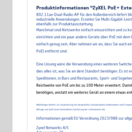
Produktinformationen "ZyXEL PoE+ Ext
802.11ax-Dual-Radio-AP für den Außenbereich liefert bli
industrielle Anwendungen. Erzielen Sie Multi-Gigabit-Le
ebenfalls zur Produktausstattung.
Manchmal sind Netzwerke einfach einzurichten und zu konf
einrichten und ein paar andere Geräte über PoE mit dem 
einfach genug sein. Aber nehmen wir an, dass Sie auch e
PoE) entfernt sind.
Eine Lösung wäre die Verwendung eines weiteren Switches
dies alles ist, was Sie an dem Standort benötigen. Es is
Speditionen, in Bars und Restaurants, Sport- und Segelve
Reichweite von PoE um bis zu 100 Meter erweitert. Damit 
benötigen, anstatt ein weiteres Gerät an einem etwas ent
Abbildungen ähnlich, zur Visualisierung mit dargestellte Zusatzprodukte (insbesondere auch Comp
Abfrage und stellt keine Verbindliche Zusicherung der Lieferbarkeit dar.
Informationen gemäß EU Verordnung 2023/988 zur allge
Zyxel Networks A/S