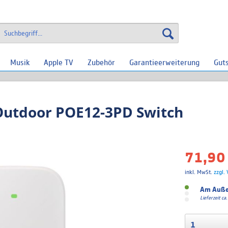
Musik
Apple TV
Zubehör
Garantieerweiterung
Gut
Outdoor POE12-3PD Switch
71,90 
inkl. MwSt.
zzgl.
Am Auße
Lieferzeit c