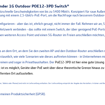
ender 1G Outdoor POE12-3PD Switch"
tzschnelle Geschwindigkeiten von bis zu 5400 Mbit/s. Konzipiert für raue Auße
istung mit einem 2,5-Gbit/s-PoE-Port, um die Nachfrage nach besserem Outdoor
igurieren - aber das ist, ehrlich gesagt, nicht immer der Fall. Nehmen wir an, 
Netzwerk verbinden - das sollte mit einem Switch, der über genügend PoE-Port
inen weiteren Access Point und einen 5G-Router im Freien anschließen möchten,
 an dem Ort, an dem Sie den zweiten AP und den Outdoor-Router anschließen mü
t erstaunlich, wie viele Szenarien wie dieses auftreten können - in Unternehme
reinen und sogar in Privathaushalten. Der
PoE12-3PD ist hier eine gute Lösung -
ist es möglich, Geräte über PoE weit über diese theoretische Grenze hinaus zu 
fernten Ort aufzustellen.
uter, Tablets oder Phones) sind nicht im Lieferumfang enthalten. Der Lieferumfang entspricht der Angabe des Herstellers. Irrtümer un
meinen Produktsicherheit (GPSR):