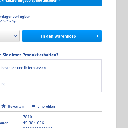
t Finanzierungsbeispiele ansehen »
Effektivzins
Mtl. Rate
Gesamtpreis
nlager verfügbar
a. 2-5 Werktage
0.00 %
57,32 €
343,90 €
In den
Warenkorb
0.00 %
28,66 €
343,90 €
4.99 %
19,86 €
357,39 €
 Sie dieses Produkt erhalten?
4.99 %
15,07 €
361,73 €
 bestellen und liefern lassen
4.99 %
10,29 €
370,50 €
wird über unseren Finanzierungspartner TARGOBANK abgewickelt. Bitte
ung
 die hier angegebenen Beträge und Zinssätze nicht bindend sind. Die finalen
tionen entnehmen Sie bitte dem Kreditvertrag, welchen Sie vor Abschluss Ihrer
eigt bekommen.
Bewerten
Empfehlen
7810
mmer:
45-384-026