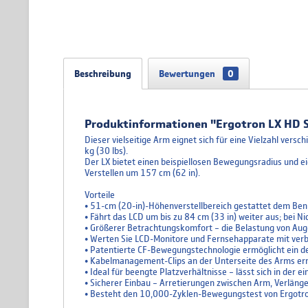
Beschreibung
Bewertungen
0
Produktinformationen "Ergotron LX HD 
Dieser vielseitige Arm eignet sich für eine Vielzahl ve
kg (30 lbs).
Der LX bietet einen beispiellosen Bewegungsradius und ei
Verstellen um 157 cm (62 in).
Vorteile
• 51-cm (20-in)-Höhenverstellbereich gestattet dem Benu
• Fährt das LCD um bis zu 84 cm (33 in) weiter aus; bei N
• Größerer Betrachtungskomfort – die Belastung von Aug
• Werten Sie LCD-Monitore und Fernsehapparate mit verb
• Patentierte CF-Bewegungstechnologie ermöglicht ein d
• Kabelmanagement-Clips an der Unterseite des Arms er
• Ideal für beengte Platzverhältnisse – lässt sich in der
• Sicherer Einbau – Arretierungen zwischen Arm, Verläng
• Besteht den 10,000-Zyklen-Bewegungstest von Ergotron,