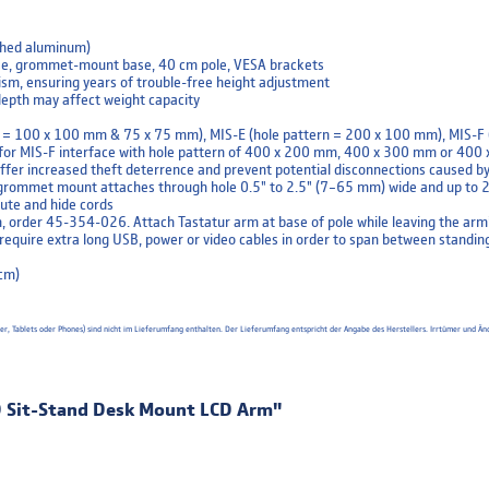
ished aluminum)
base, grommet-mount base, 40 cm pole, VESA brackets
nism, ensuring years of trouble-free height adjustment
 depth may affect weight capacity
n = 100 x 100 mm & 75 x 75 mm), MIS-E (hole pattern = 200 x 100 mm), MIS-F
 for MIS-F interface with hole pattern of 400 x 200 mm, 400 x 300 mm or 40
fer increased theft deterrence and prevent potential disconnections caused by
 grommet mount attaches through hole 0.5" to 2.5" (7–65 mm) wide and up to 2
ute and hide cords
on, order 45-354-026. Attach Tastatur arm at base of pole while leaving the ar
quire extra long USB, power or video cables in order to span between standing
 cm)
uter, Tablets oder Phones) sind nicht im Lieferumfang enthalten. Der Lieferumfang entspricht der Angabe des Herstellers. Irrtümer un
D Sit-Stand Desk Mount LCD Arm"