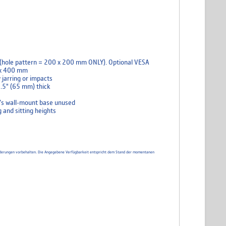
 (hole pattern = 200 x 200 mm ONLY). Optional VESA
0 x 400 mm
 jarring or impacts
.5" (65 mm) thick
m’s wall-mount base unused
 and sitting heights
d Änderungen vorbehalten. Die Angegebene Verfügbarkeit entspricht dem Stand der momentanen