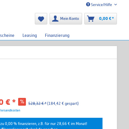
Service/Hilfe
Mein Konto
0,00 € *
scheine
Leasing
Finanzierung
 € *
528,32 € *
(184,42 € gespart)
 Versandkosten
zu 0,00 % finanzieren, z.B. für nur 28,66 € im Monat!