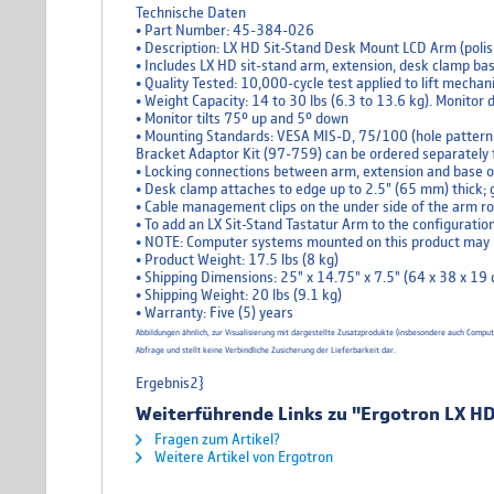
Technische Daten
• Part Number: 45-384-026
• Description: LX HD Sit-Stand Desk Mount LCD Arm (pol
• Includes LX HD sit-stand arm, extension, desk clamp 
• Quality Tested: 10,000-cycle test applied to lift mecha
• Weight Capacity: 14 to 30 lbs (6.3 to 13.6 kg). Monitor
• Monitor tilts 75° up and 5° down
• Mounting Standards: VESA MIS-D, 75/100 (hole patter
Bracket Adaptor Kit (97-759) can be ordered separately
• Locking connections between arm, extension and base of
• Desk clamp attaches to edge up to 2.5" (65 mm) thick;
• Cable management clips on the under side of the arm ro
• To add an LX Sit-Stand Tastatur Arm to the configurati
• NOTE: Computer systems mounted on this product may re
• Product Weight: 17.5 lbs (8 kg)
• Shipping Dimensions: 25" x 14.75" x 7.5" (64 x 38 x 19
• Shipping Weight: 20 lbs (9.1 kg)
• Warranty: Five (5) years
Abbildungen ähnlich, zur Visualisierung mit dargestellte Zusatzprodukte (insbesondere auch Comp
Abfrage und stellt keine Verbindliche Zusicherung der Lieferbarkeit dar.
Ergebnis2}
Weiterführende Links zu "Ergotron LX H
Fragen zum Artikel?
Weitere Artikel von Ergotron