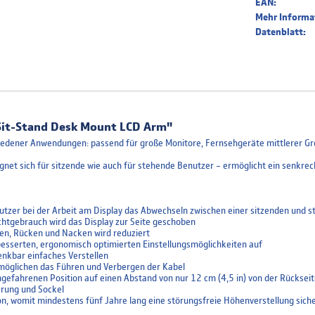
EAN:
Mehr Informa
Datenblatt:
Sit-Stand Desk Mount LCD Arm"
rschiedener Anwendungen: passend für große Monitore, Fernsehgeräte mittlerer 
gnet sich für sitzende wie auch für stehende Benutzer – ermöglicht ein senkrech
tzer bei der Arbeit am Display das Abwechseln zwischen einer sitzenden und s
ichtgebrauch wird das Display zur Seite geschoben
en, Rücken und Nacken wird reduziert
esserten, ergonomisch optimierten Einstellungsmöglichkeiten auf
enkbar einfaches Verstellen
möglichen das Führen und Verbergen der Kabel
 eingefahrenen Position auf einen Abstand von nur 12 cm (4,5 in) von der Rücksei
erung und Sockel
 womit mindestens fünf Jahre lang eine störungsfreie Höhenverstellung sicher