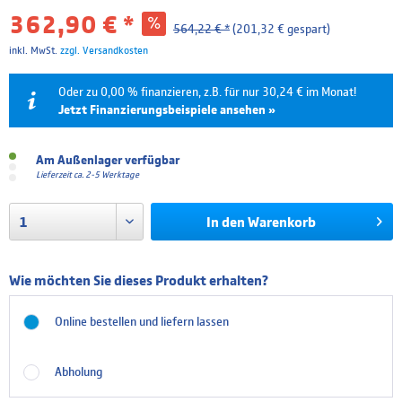
362,90 € *
564,22 € *
(201,32 € gespart)
inkl. MwSt.
zzgl. Versandkosten
Oder zu 0,00 % finanzieren, z.B. für nur 30,24 € im Monat!
Jetzt Finanzierungsbeispiele ansehen »
Laufzeit
Effektivzins
Mtl. Rate
Gesamtpreis
Am Außenlager verfügbar
Lieferzeit ca. 2-5 Werktage
6 Monate
0.00 %
60,48 €
362,90 €
In den
Warenkorb
12 Monate
0.00 %
30,24 €
362,90 €
18 Monate
4.99 %
20,95 €
377,14 €
Wie möchten Sie dieses Produkt erhalten?
24 Monate
4.99 %
15,90 €
381,71 €
Online bestellen und liefern lassen
36 Monate
4.99 %
10,86 €
390,97 €
Die Finanzierung wird über unseren Finanzierungspartner TARGOBANK abgewickelt. Bitte
Abholung
beachten Sie, dass die hier angegebenen Beträge und Zinssätze nicht bindend sind. Die finalen
Finanzierungskonditionen entnehmen Sie bitte dem Kreditvertrag, welchen Sie vor Abschluss
Ihrer Bestellung angezeigt bekommen.