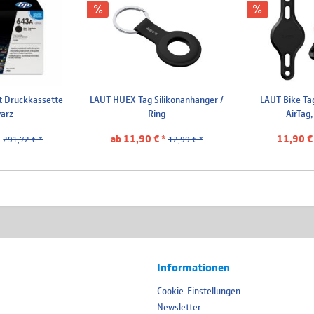
t Druckkassette
LAUT HUEX Tag Silikonanhänger /
LAUT Bike Ta
arz
Ring
AirTag
*
ab 11,90 € *
11,90 € 
291,72 € *
12,99 € *
Informationen
Cookie-Einstellungen
Newsletter