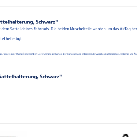
ttelhalterung, Schwarz"
 dem Sattel deines Fahrrads. Die beiden Muschelteile werden um das AirTag h
el befestigt.
uter, Tablets oder Phones) sind nicht im Lieferumfang enthalten. Der Lieferumfang entspricht der Angabe des Herstellers. Irrtümer un
Sattelhalterung, Schwarz"