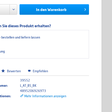
In den
Warenkorb
 Sie dieses Produkt erhalten?
 bestellen und liefern lassen
ung
Bewerten
Empfehlen
39552
mmer:
L_AT_BS_BK
4895206926973
tionen:
Mehr Informationen anzeigen