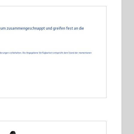
erum zusammengeschnappt und greifen fest an die
d Änderungen vorbehalten. Die Angegebene Verfügbarkeit entspricht dem Stand der momentanen