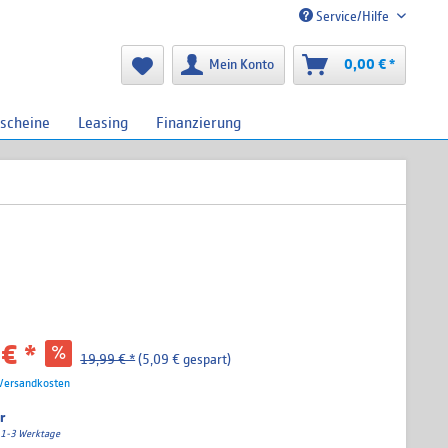
Service/Hilfe
Mein Konto
0,00 € *
scheine
Leasing
Finanzierung
€ *
19,99 € *
(5,09 € gespart)
 Versandkosten
r
a. 1-3 Werktage