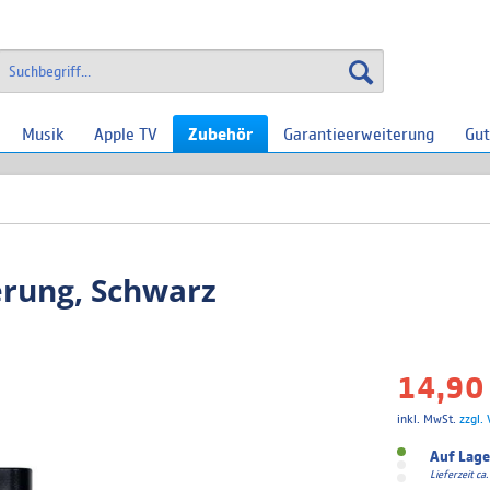
Musik
Apple TV
Zubehör
Garantieerweiterung
Gut
erung, Schwarz
14,90 
inkl. MwSt.
zzgl.
Auf Lage
Lieferzeit c