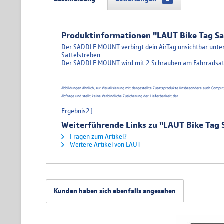
Produktinformationen "LAUT Bike Tag Sa
Der SADDLE MOUNT verbirgt dein AirTag unsichtbar unter
Sattelstreben.
Der SADDLE MOUNT wird mit 2 Schrauben am Fahrradsatt
Abbildungen ähnlich, zur Visualisierung mit dargestellte Zusatzprodukte (insbesondere auch Comp
Abfrage und stellt keine Verbindliche Zusicherung der Lieferbarkeit dar.
Ergebnis2}
Weiterführende Links zu "LAUT Bike Tag 
Fragen zum Artikel?
Weitere Artikel von LAUT
Kunden haben sich ebenfalls angesehen