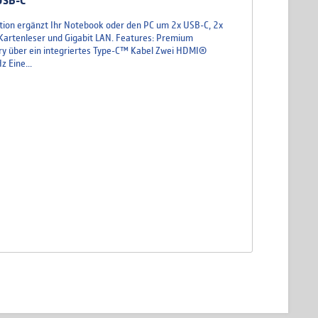
 USB-C
on ergänzt Ihr Notebook oder den PC um 2x USB-C, 2x
Kartenleser und Gigabit LAN. Features: Premium
ry über ein integriertes Type-C™ Kabel Zwei HDMI®
 Eine...