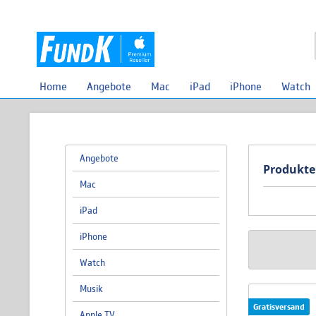
Home
Angebote
Mac
iPad
iPhone
Watch
Angebote
Produkte
Mac
iPad
iPhone
Watch
Musik
Gratisversand
Apple TV