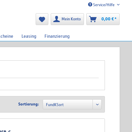
Service/Hilfe
Mein Konto
0,00 € *
scheine
Leasing
Finanzierung
Sortierung: