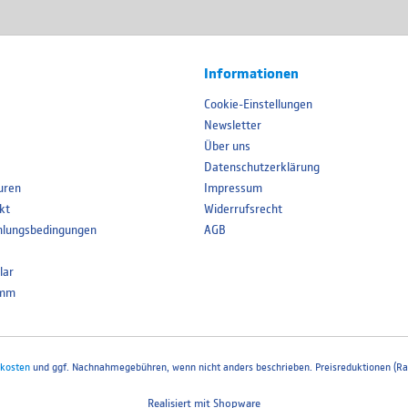
Informationen
Cookie-Einstellungen
Newsletter
Über uns
Datenschutzerklärung
uren
Impressum
kt
Widerrufsrecht
hlungsbedingungen
AGB
lar
amm
kosten
und ggf. Nachnahmegebühren, wenn nicht anders beschrieben. Preisreduktionen (Rab
Realisiert mit Shopware