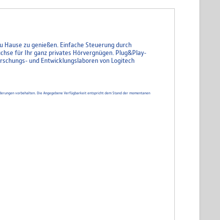
 zu Hause zu genießen. Einfache Steuerung durch
hse für Ihr ganz privates Hörvergnügen. Plug&Play-
schungs- und Entwicklungslaboren von Logitech
d Änderungen vorbehalten. Die Angegebene Verfügbarkeit entspricht dem Stand der momentanen