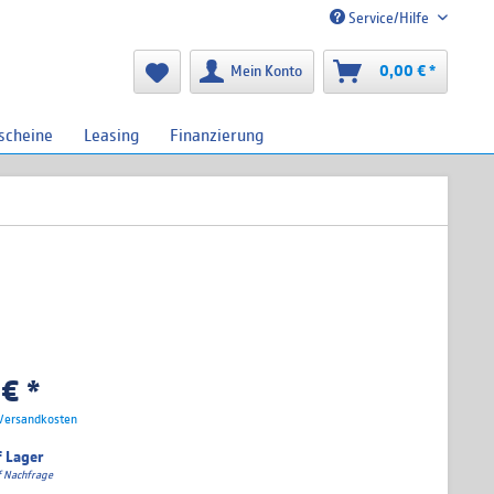
Service/Hilfe
Mein Konto
0,00 € *
scheine
Leasing
Finanzierung
€ *
 Versandkosten
f Lager
uf Nachfrage