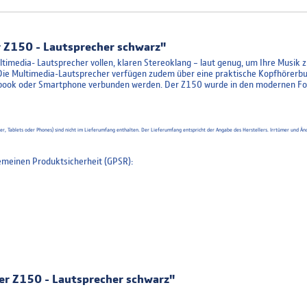
 Z150 - Lautsprecher schwarz"
ltimedia- Lautsprecher vollen, klaren Stereoklang – laut genug, um Ihre Musik
ie Multimedia-Lautsprecher verfügen zudem über eine praktische Kopfhörerbuc
ook oder Smartphone verbunden werden. Der Z150 wurde in den modernen For
uter, Tablets oder Phones) sind nicht im Lieferumfang enthalten. Der Lieferumfang entspricht der Angabe des Herstellers. Irrtümer un
meinen Produktsicherheit (GPSR):
er Z150 - Lautsprecher schwarz"