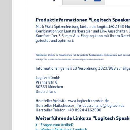
Produktinformationen "Logitech Speaker
Mit 6 Watt Spitzenleistung bieten die Logitech® Z150 Mu
Kombination von Lautstärkeregler und Ein-/Ausschalter. D
Komfort: Der 3,5-mm-Aux-Eingang kann mit Ihrem Noteb
getestet und optimiert.
Abbildungen ähnlich, zur Visualisierung mit dargestellte Zusatzprodukte (insbesondere auch Comp
Abfrage und stellt keine Verbindliche Zusicherung der Lieferbarkeit dar.
Informationen gemäß EU Verordnung 2023/988 zur allge
Logitech GmbH
Prannerstr. 8
80333 München
Deutschland
Hersteller Website: www.logitech.com/de-de
Hersteller Mailadresse: info-deutschland@logitech.de
Hersteller Telefon: +49 8924 4162000
Weiterführende Links zu "Logitech Speak
Fragen zum Artikel?
Weitere Artikel von Logitech