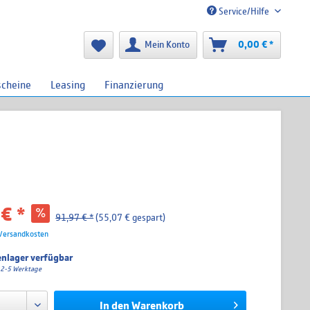
Service/Hilfe
Mein Konto
0,00 € *
scheine
Leasing
Finanzierung
€ *
91,97 € *
(55,07 € gespart)
 Versandkosten
nlager verfügbar
a. 2-5 Werktage
In den
Warenkorb