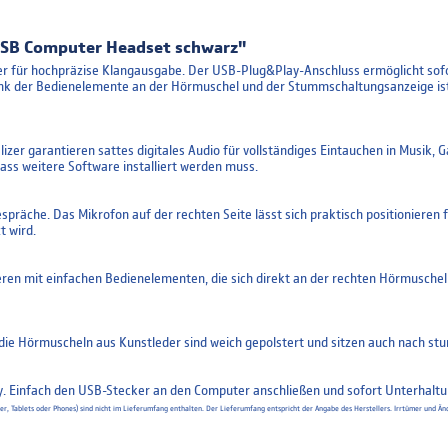
USB Computer Headset schwarz"
er für hochpräzise Klangausgabe. Der USB-Plug&Play-Anschluss ermöglicht sof
Dank der Bedienelemente an der Hörmuschel und der Stummschaltungsanzeige is
izer garantieren sattes digitales Audio für vollständiges Eintauchen in Musik
ss weitere Software installiert werden muss.
spräche. Das Mikrofon auf der rechten Seite lässt sich praktisch positioniere
t wird.
en mit einfachen Bedienelementen, die sich direkt an der rechten Hörmuschel
ie Hörmuscheln aus Kunstleder sind weich gepolstert und sitzen auch nach s
. Einfach den USB-Stecker an den Computer anschließen und sofort Unterhaltu
uter, Tablets oder Phones) sind nicht im Lieferumfang enthalten. Der Lieferumfang entspricht der Angabe des Herstellers. Irrtümer un