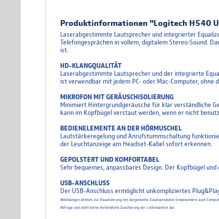
Produktinformationen "Logitech H540 
Laserabgestimmte Lautsprecher und integrierter Equaliz
Telefongesprächen in vollem, digitalem Stereo-Sound. 
ist.
HD-KLANGQUALITÄT
Laserabgestimmte Lautsprecher und der integrierte Equal
ist verwendbar mit jedem PC- oder Mac-Computer, ohne da
MIKROFON MIT GERÄUSCHISOLIERUNG
Minimiert Hintergrundgeräusche für klar verständliche Ge
kann im Kopfbügel verstaut werden, wenn er nicht benutz
BEDIENELEMENTE AN DER HÖRMUSCHEL
Lautstärkeregelung und Anrufstummschaltung funktionier
der Leuchtanzeige am Headset-Kabel sofort erkennen.
GEPOLSTERT UND KOMFORTABEL
Sehr bequemes, anpassbares Design. Der Kopfbügel und d
USB-ANSCHLUSS
Der USB-Anschluss ermöglicht unkompliziertes Plug&Play
Abbildungen ähnlich, zur Visualisierung mit dargestellte Zusatzprodukte (insbesondere auch Comp
Abfrage und stellt keine Verbindliche Zusicherung der Lieferbarkeit dar.