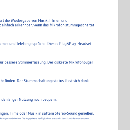
ort die Wiedergabe von Musik, Filmen und
t einfach erkennbar, wenn das Mikrofon stummgeschaltet
, Games und Telefongespräche. Dieses Plug&Play-Headset
n für bessere Stimmerfassung. Der diskrete Mikrofonbügel
 befinden. Der Stummschaltungsstatus lässt sich dank
tundenlanger Nutzung noch bequem.
ngen, Filme oder Musik in sattem Stereo-Sound genießen.
d Änderungen vorbehalten. Die Angegebene Verfügbarkeit entspricht dem Stand der momentanen