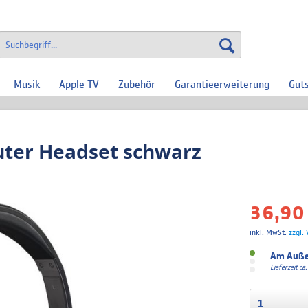
Musik
Apple TV
Zubehör
Garantieerweiterung
Gut
ter Headset schwarz
36,90 
inkl. MwSt.
zzgl.
Am Auße
Lieferzeit c