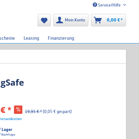
Service/Hilfe
Mein Konto
0,00 € *
scheine
Leasing
Finanzierung
agSafe
€ *
19,95 € *
(0,05 € gespart)
 Versandkosten
f Lager
uf Nachfrage