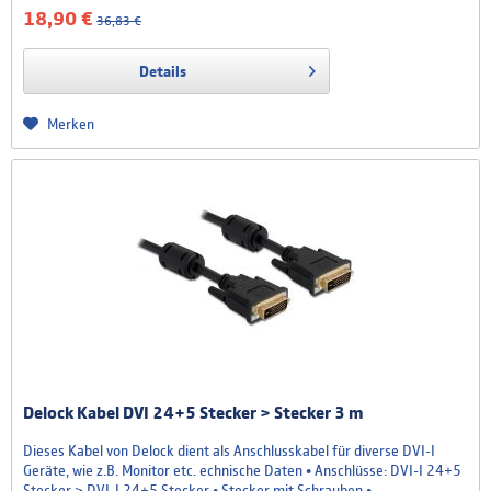
wiedergegeben werden. Dynamic HDR und Dolby® Vision...
18,90 €
36,83 €
Details
Merken
Delock Kabel DVI 24+5 Stecker > Stecker 3 m
Dieses Kabel von Delock dient als Anschlusskabel für diverse DVI-I
Geräte, wie z.B. Monitor etc. echnische Daten • Anschlüsse: DVI-I 24+5
Stecker > DVI-I 24+5 Stecker • Stecker mit Schrauben •