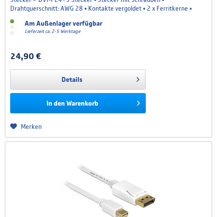
Drahtquerschnitt: AWG 28 • Kontakte vergoldet • 2 x Ferritkerne •
Kabellänge: ca. 3 m • Farbe: schwarz Systemvoraussetzungen • Eine
Am Außenlager verfügbar
freie DVI-I Schnittstelle Packungsinhalt • DVI Kabel...
Lieferzeit ca. 2-5 Werktage
24,90 €
Details
In den
Warenkorb
Merken