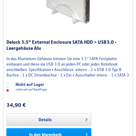
Delock 3.5" External Enclosure SATA HDD > USB3.0 -
Leergehäuse Alu
In das Aluminium-Gehäuse können Sie eine 3.5″ SATA Festplatte
einbauen und diese via USB 3.0 an jeden PC oder jedes Notebook
anschließen. Spezifikation • Anschlüsse: extern: - 1 x USB 3.0 Typ-B
Buchse - 1 x DC Strombuchse - 1 x Ein-/ Ausschalter intern: - 1 x SATA 3
Gb/s 22 Pin Stecker • Für alle 3.5″ SATA HDDs bis zu 6 Gb/s geeignet •
Nicht auf Lager
Chipsatz: Asmedia • Datentransferrate...
Lieferzeit auf Nachfrage
34,90 €
Details
In den
Warenkorb