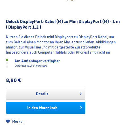
Delock DisplayPort-Kabel (M) zu Mini DisplayPort (M) - 1 m
( DisplayPort 1.2 )
Nutzen Sie dieses Delock mini Displayport zu DisplayPort Kabel, um
zum Beispiel einen Monitor an Ihren Mac anzuschließen. Abbildungen
ähnlich, zur Visualisierung mit dargestellte Zusatzprodukte
(insbesondere auch Computer, Tablets oder Phones) sind nicht im
Lieferumfang enthalten. Der Lieferumfang entspricht der Angabe des
Am Außenlager verfügbar
Herstellers. Irrtümer und Änderungen vorbehalten....
Lieferzeit ca. 2-5 Werktage
8,90 €
Details
In den
Warenkorb
Merken